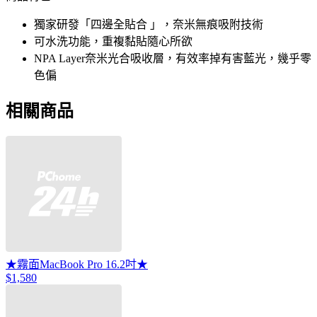
獨家研發「四邊全貼合 」，奈米無痕吸附技術
可水洗功能，重複黏貼隨心所欲
NPA Layer奈米光合吸收層，有效率掉有害藍光，幾乎零
色偏
相關商品
★霧面MacBook Pro 16.2吋★
$1,580