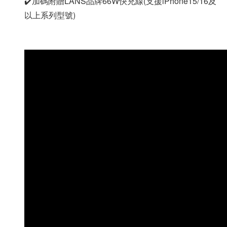
✔️加碼附贈LANS品牌66W快充線(支援iPhone15/16及
以上系列型號)