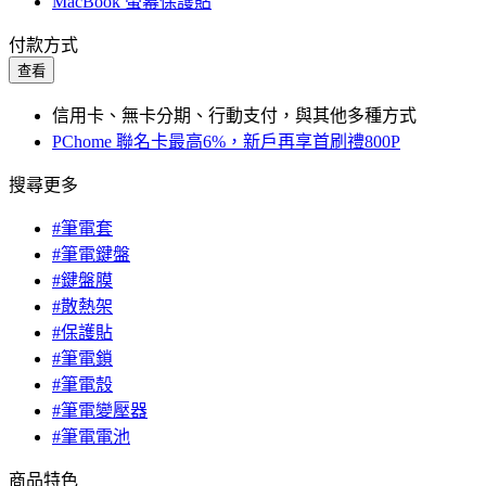
MacBook 螢幕保護貼
付款方式
查看
信用卡、無卡分期、行動支付，與其他多種方式
PChome 聯名卡最高6%，新戶再享首刷禮800P
搜尋更多
#筆電套
#筆電鍵盤
#鍵盤膜
#散熱架
#保護貼
#筆電鎖
#筆電殼
#筆電變壓器
#筆電電池
商品特色