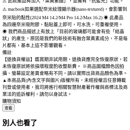
⚠️ 此款產品有加入「葉黃素酯」，並擁有「抗藍光」功能。
⚠️ macbook如果選配奈米紋理顯示器(nano-textured)，會影響到
奈米貼的黏性(2024 M4 14.2/M4 Pro 14.2/Max 16.2) ◉ 此產品
為四邊奈米吸附膠，黏貼蓋上即可，可水洗，可重複使用。
◉ 我們商品描述上有放上「目前的玻璃都可能會有些「結晶
狀」的產生，原因是我們的新技術有融合葉黃素成分，不是每
片都有，基本上這不影響觀看。
備註
【退換貨權益】鑑賞期非試用期，退換貨應完全恢復原狀，若
未恢復原狀將依損壞程度酌收整新費。 ※商品圖檔顏色因拍
攝、螢幕設定差異會略有不同，請以實際出貨商品顏色為準。
▲本商品頁(內含文字與圖片)版權所有，未經授權且任意轉載
刊登或使用者，我司將進行相關智慧財產著作權與商標法及商
業法的追訴權利，請勿以身試法。
購物須知
查看
別人也看了