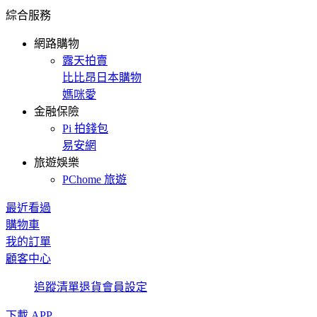
綜合服務
網路購物
露天拍賣
比比昂日本購物
媽咪愛
金融保險
Pi 拍錢包
易安網
旅遊娛樂
PChome 旅遊
最近看過
購物車
我的訂單
顧客中心
追蹤清單
退貨
會員設定
下載 APP