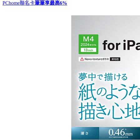
PChome聯名卡
筆筆享最高
6%