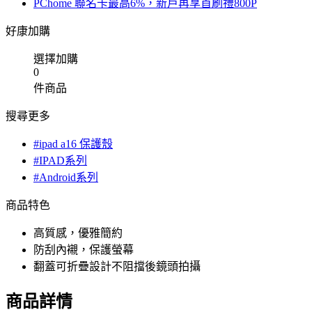
PChome 聯名卡最高6%，新戶再享首刷禮800P
好康加購
選擇加購
0
件商品
搜尋更多
#ipad a16 保護殼
#IPAD系列
#Android系列
商品特色
高質感，優雅簡約
防刮內襯，保護螢幕
翻蓋可折疊設計不阻擋後鏡頭拍攝
商品詳情