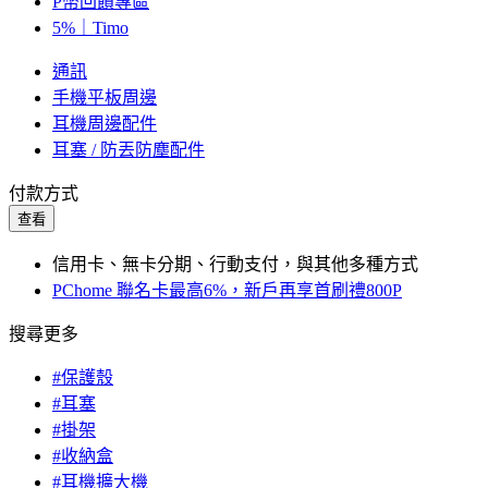
P幣回饋專區
5%｜Timo
通訊
手機平板周邊
耳機周邊配件
耳塞 / 防丟防塵配件
付款方式
查看
信用卡、無卡分期、行動支付，與其他多種方式
PChome 聯名卡最高6%，新戶再享首刷禮800P
搜尋更多
#保護殼
#耳塞
#掛架
#收納盒
#耳機擴大機