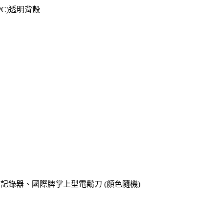
C)透明背殼
o專用記錄器、國際牌掌上型電鬍刀 (顏色隨機)