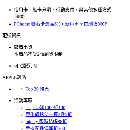
信用卡、無卡分期、行動支付，與其他多種方式
查看
PChome 聯名卡最高6%，新戶再享首刷禮800P
配送資訊
廠商出貨
本商品不受24h到貨限制
可宅配到府
APPLE殼貼
Top 30 推薦
活動專區
caspace滿1000折100
犀牛盾炫父一夏2件5折
bitplay 限時結帳88折
手機配件滿額折300