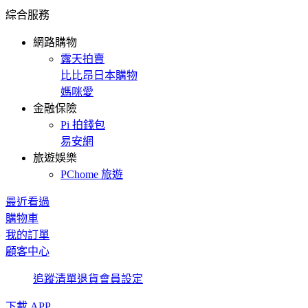
綜合服務
網路購物
露天拍賣
比比昂日本購物
媽咪愛
金融保險
Pi 拍錢包
易安網
旅遊娛樂
PChome 旅遊
最近看過
購物車
我的訂單
顧客中心
追蹤清單
退貨
會員設定
下載 APP