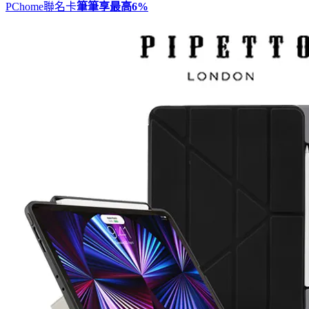
PChome聯名卡
筆筆享最高
6%