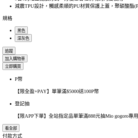
減震TPU設計，觸感柔順的PU材質保護上蓋，聚碳酸酯(P
規格
黑色
深灰色
追蹤
加入購物車
立即購買
P幣
【限全盈+PAY】單筆滿$5000送100P幣
登記抽
【限APP下單】全站指定品單筆滿888元抽Mio gogor
看全部
付款方式