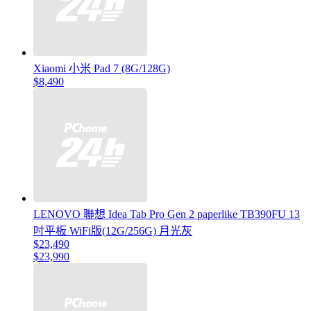
Xiaomi 小米 Pad 7 (8G/128G)
$8,490
LENOVO 聯想 Idea Tab Pro Gen 2 paperlike TB390FU 13
吋平板 WiFi版(12G/256G) 月光灰
$23,490
$23,990