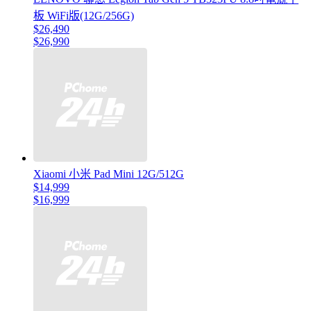
板 WiFi版(12G/256G)
$26,490
$26,990
Xiaomi 小米 Pad Mini 12G/512G
$14,999
$16,999