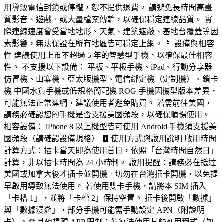
用導致電信封鎖或停權，恕不提供退費。 請避免長時間高畫
質影音、遊戲、或大量檔案傳輸，以確保穩定連線品質。 實
際連線速度會受當地地形、天氣、建築遮蔽、基地台覆蓋等因
素影響，無法保證在所有地區皆可穩定上網。 📱 設備與相容
性 建議使用上市不超過 5 年的智慧型手機，以確保最佳相容
性。 不支援以下設備： 平板、平板手機、iPad、行動分享器
仿冒機、山寨機、亞太版機型、電信綁定機（定制機）、鎖卡
機 中國水貨手機或低規格簡配機 ROG 手機因機型版本差異，
可能無法正常連網，建議使用者避免購買。 若需前往美國，
請務必確認您的手機是否支援美國頻段，以確保順暢使用。
相容設備： iPhone 8 以上機型皆可使用 Android 手機須支援美
國頻段（請確認設備規格） 🧾 使用方式與啟用說明 啟用時間
計算方式：插卡當天即為使用首日，依照「台灣時間自然日」
計算，非以插卡時間為 24 小時制。 啟用提醒：請務必在抵達
美國或加拿大後才插卡並開機，切勿在台灣插卡開機，以免提
早啟用導致無法使用。 若使用雙卡手機，請將本 SIM 插入
「卡槽 1」，並將「卡槽 2」保持空置。 插卡後開啟「數據」
與「數據漫遊」，部分手機可能需手動設定 APN（附說明
卡）。 🌐 其他提醒 APP 限制：若無法使用某些應用程式（如