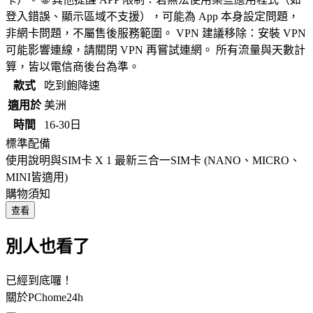
登入錯誤、顯示區域不支援），可能為 App 本身設定問題，
非網卡問題，不屬售後服務範圍。 VPN 建議移除：安裝 VPN
可能影響連線，請關閉 VPN 再嘗試連網。 所有流量與天數計
算，皆以電信商後台為準。
款式
吃到飽降速
適用於
美洲
時間
16-30日
標準配備
使用說明與SIM卡 X 1 最新三合一SIM卡 (NANO、MICRO、
MINI皆適用)
購物須知
查看
別人也看了
已經到底囉！
關於PChome24h