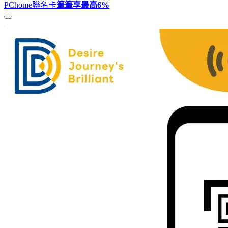
PChome聯名卡
筆筆享最高
6%