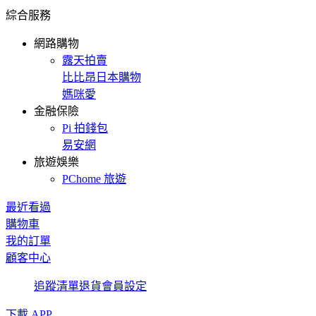
綜合服務
網路購物
露天拍賣
比比昂日本購物
媽咪愛
金融保險
Pi 拍錢包
易安網
旅遊娛樂
PChome 旅遊
最近看過
購物車
我的訂單
顧客中心
追蹤清單
退貨
會員設定
下載 APP