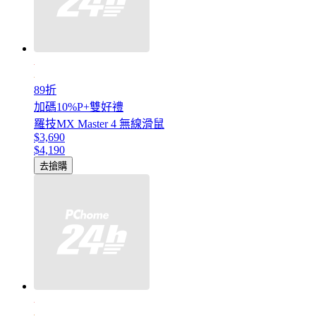
89折
加碼10%P+雙好禮
羅技MX Master 4 無線滑鼠
$3,690
$4,190
去搶購