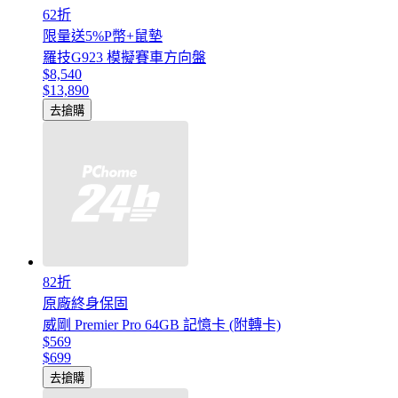
62折
限量送5%P幣+鼠墊
羅技G923 模擬賽車方向盤
$8,540
$13,890
去搶購
82折
原廠終身保固
威剛 Premier Pro 64GB 記憶卡 (附轉卡)
$569
$699
去搶購