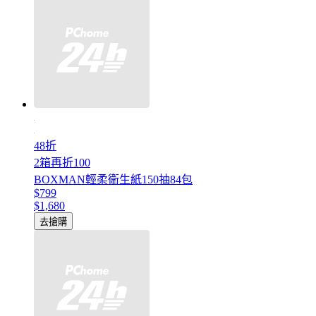
48折
2箱再折100
BOXMAN輕柔衛生紙150抽84包
$799
$1,680
去搶購