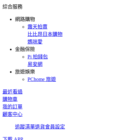
綜合服務
網路購物
露天拍賣
比比昂日本購物
媽咪愛
金融保險
Pi 拍錢包
易安網
旅遊娛樂
PChome 旅遊
最近看過
購物車
我的訂單
顧客中心
追蹤清單
退貨
會員設定
下載 APP