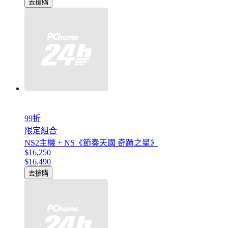
去搶購
99折
限定組合
NS2主機 + NS《節奏天國 奇蹟之星》
$16,250
$16,490
去搶購