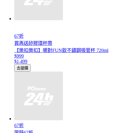
67折
買再送矽膠環杯帶
【樂扣樂扣】嚼對FUN飲不鏽鋼吸管杯 720ml
$999
$1,499
去搶購
67折
限時67折