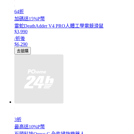
64折
加碼送15%P幣
雷蛇DeathAdder V4 PRO人體工學電競滑鼠
$3,990
/折後
$6,290
去搶購
3折
最高送10%P幣
石頭科技Qrevo C 全能掃拖機器人