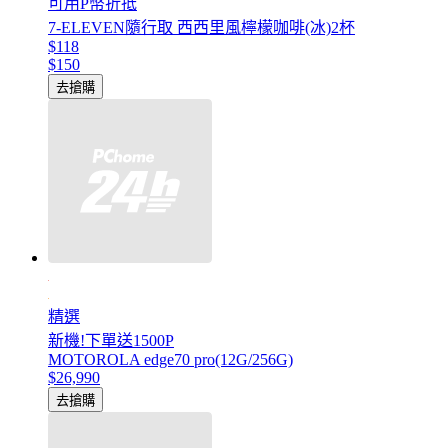
可用P幣折抵
7-ELEVEN隨行取 西西里風檸檬咖啡(冰)2杯
$118
$150
去搶購
精選
新機!下單送1500P
MOTOROLA edge70 pro(12G/256G)
$26,990
去搶購