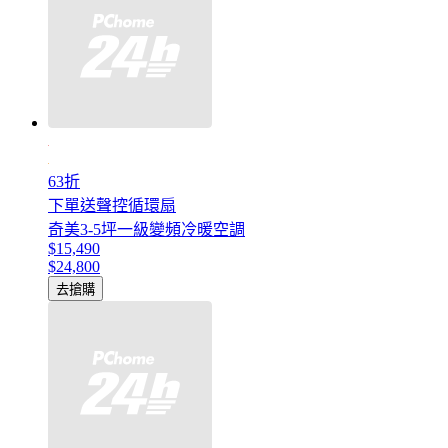
63折
下單送聲控循環扇
奇美3-5坪一級變頻冷暖空調
$15,490
$24,800
去搶購