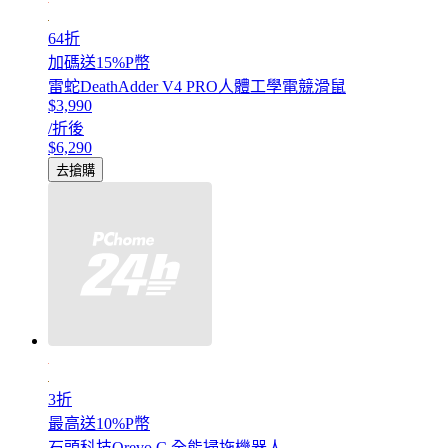
64折
加碼送15%P幣
雷蛇DeathAdder V4 PRO人體工學電競滑鼠
$3,990
/折後
$6,290
去搶購
3折
最高送10%P幣
石頭科技Qrevo C 全能掃拖機器人