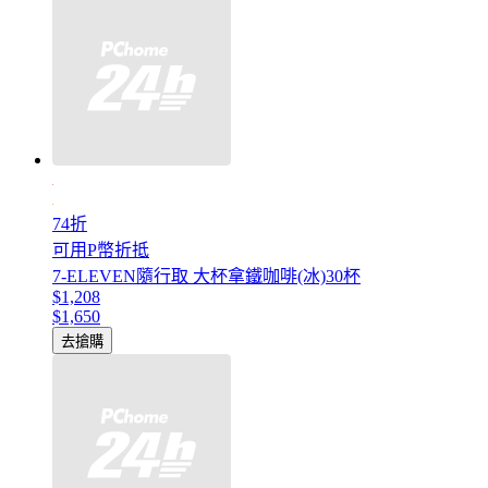
74折
可用P幣折抵
7-ELEVEN隨行取 大杯拿鐵咖啡(冰)30杯
$1,208
$1,650
去搶購