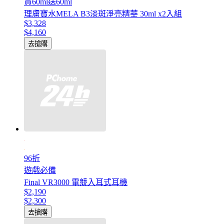
買60ml送60ml
理膚寶水MELA B3淡斑淨亮精華 30ml x2入組
$3,328
$4,160
去搶購
96折
遊戲必備
Final VR3000 電競入耳式耳機
$2,190
$2,300
去搶購