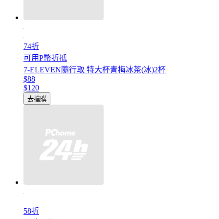
74折
可用P幣折抵
7-ELEVEN隨行取 特大杯青梅冰茶(冰)2杯
$88
$120
去搶購
58折