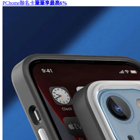
PChome聯名卡
筆筆享最高
6%