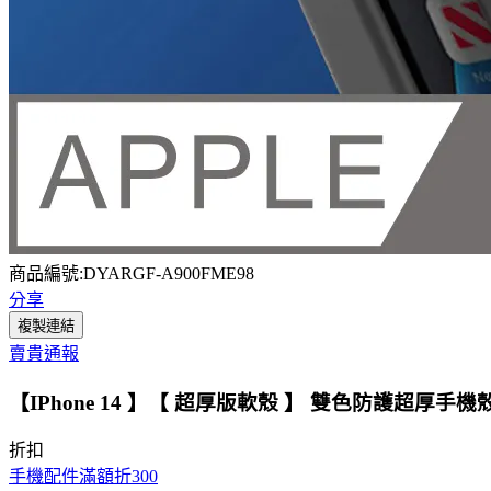
商品編號:DYARGF-A900FME98
分享
複製連結
賣貴通報
【IPhone 14 】【 超厚版軟殼 】 雙色防護超厚
折扣
手機配件滿額折300