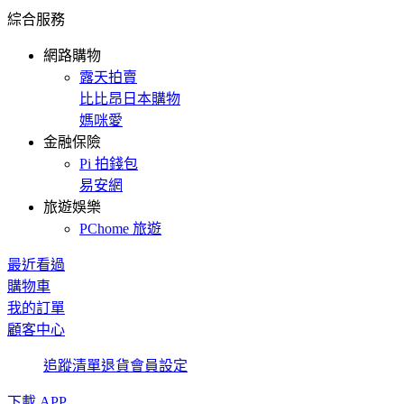
綜合服務
網路購物
露天拍賣
比比昂日本購物
媽咪愛
金融保險
Pi 拍錢包
易安網
旅遊娛樂
PChome 旅遊
最近看過
購物車
我的訂單
顧客中心
追蹤清單
退貨
會員設定
下載 APP