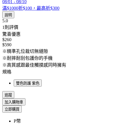
08/01
-
08/10
滿$1000折$100，最高折$300
說明
5.0
1
則評價
驚喜優惠
$260
$590
※精準孔位裁切無縫隙
※耐摔耐刮包護你的手機
※高質感跟最佳觸摸感同時擁有
規格
雙色防護 紫色
追蹤
加入購物車
立即購買
P幣