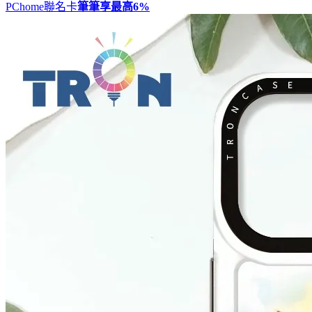
PChome聯名卡
筆筆享最高
6%