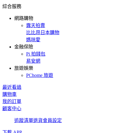
綜合服務
網路購物
露天拍賣
比比昂日本購物
媽咪愛
金融保險
Pi 拍錢包
易安網
旅遊娛樂
PChome 旅遊
最近看過
購物車
我的訂單
顧客中心
追蹤清單
退貨
會員設定
下載 APP