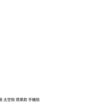
E 磁吸 太空殼 透黑款 手機殼