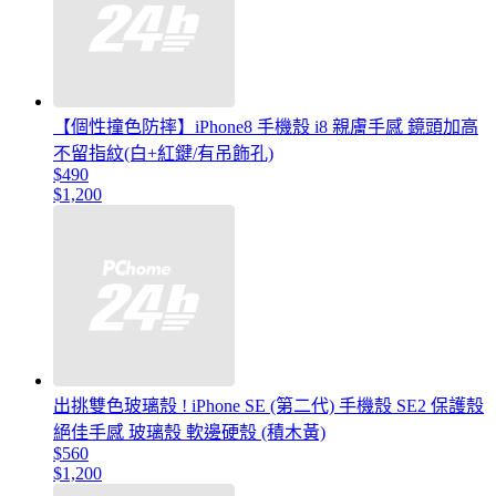
【個性撞色防摔】iPhone8 手機殼 i8 親膚手感 鏡頭加高
不留指紋(白+紅鍵/有吊飾孔)
$490
$1,200
出挑雙色玻璃殼 ! iPhone SE (第二代) 手機殼 SE2 保護殼
絕佳手感 玻璃殼 軟邊硬殼 (積木黃)
$560
$1,200