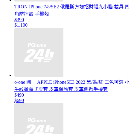
TRON IPhone 7/8/SE2 俄羅斯方塊招財貓九小貓 載具 四
角防摔殼 手機殼
$390
$1,100
o-one 圓一 APPLE iPhoneSE3 2022 黑/藍/紅 三色可選 小
牛紋掀蓋式皮套 皮革保護套 皮革側掀手機套
$490
$690