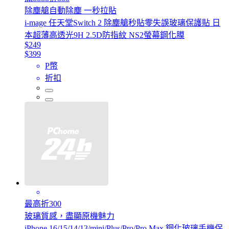
除塵艙自動除塵 一秒拉貼
i-mage 任天堂Switch 2 除塵艙秒貼零失誤玻璃保護貼 日
本超薄高透光9H 2.5D防指紋 NS2螢幕鋼化膜
$249
$399
P幣
折扣
最高折300
玻璃質感，盡顯原機魅力
iPhone 16/15/14/13/mini/Plus/Pro/Pro Max 鋼化玻璃手機保