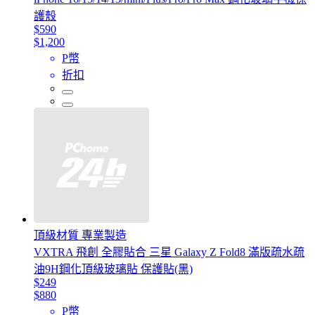
護殼
$590
$1,200
P幣
折扣
頂級材質 專業製造
VXTRA 飛創 全膠貼合 三星 Galaxy Z Fold8 滿版疏水疏
油9H鋼化頂級玻璃貼 保護貼(黑)
$249
$880
P幣