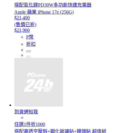
搭配氮化鎵PD30W多功能快速充電器
Apple 蘋果 iPhone 17e (256G)
$21,400
(售價已折)
$21,900
P幣
折扣
到貨通知我
任選1件折1000
搭配高透空壓殼+鋼化玻璃貼+鏡頭貼 超值組