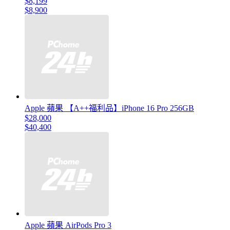
$8,199
$8,900
Apple 蘋果 【A++福利品】iPhone 16 Pro 256GB
$28,000
$40,400
Apple 蘋果 AirPods Pro 3