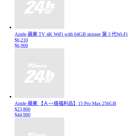
Apple 蘋果 TV 4K WiFi with 64GB storage 第 3 代Wi-Fi
$6,210
$6,900
Apple 蘋果 【Ａ++級福利品】15 Pro Max 256GB
$23,800
$44,900