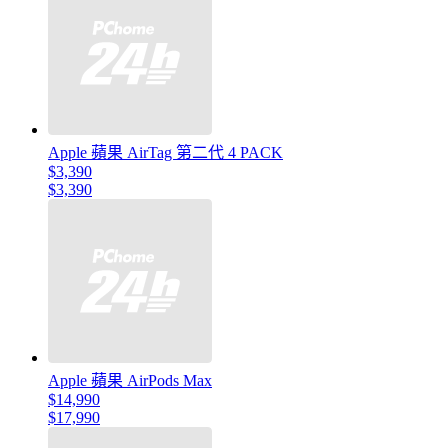
Apple 蘋果 AirTag 第二代 4 PACK
$3,390
$3,390
Apple 蘋果 AirPods Max
$14,990
$17,990