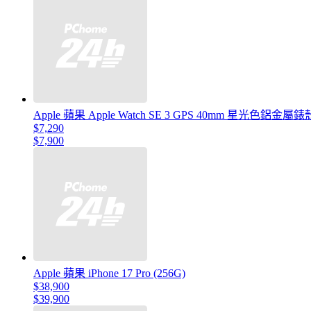
Apple 蘋果 Apple Watch SE 3 GPS 40mm 星光色
$7,290
$7,900
Apple 蘋果 iPhone 17 Pro (256G)
$38,900
$39,900