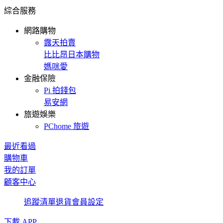
綜合服務
網路購物
露天拍賣
比比昂日本購物
媽咪愛
金融保險
Pi 拍錢包
易安網
旅遊娛樂
PChome 旅遊
最近看過
購物車
我的訂單
顧客中心
追蹤清單
退貨
會員設定
下載 APP