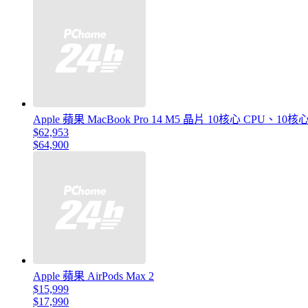
Apple 蘋果 MacBook Pro 14 M5 晶片 10核心 CPU、1
$62,953
$64,900
Apple 蘋果 AirPods Max 2
$15,999
$17,990