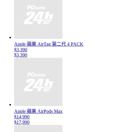
Apple 蘋果 AirTag 第二代 4 PACK
$3,390
$3,390
Apple 蘋果 AirPods Max
$14,990
$17,990