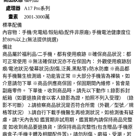
處理器
A17 Pro系列
畫素
2001-3000萬
標準配備
內容物：手機/充電組/殼貼組(配件非原廠) 手機電池健康度位
於80%以上(無法提供挑選)
備註
商品屬於福利品/二手機，都有使用痕跡 ※確保商品狀況：都
可正常使用 ※無法確保狀況亦不在保固內： 外觀使用痕跡刮
痕/電池狀況/螢幕狀況(刮傷,泛黃,黑點等)/防水防塵 ※商品都
有手機醫生檢測過，功能皆正常 ※大部分手機皆為裸裝，如
介意請勿下單 ※商品供應商保固，保固期間內維修，皆會是
副廠零件。 下單後，收到商品時，請先以下動作 1.錄影拆封
紙箱（如要退換貨會以客人錄影為證，拍照不列入受理）（錄
影不可斷） 2.請檢察商品狀況是否符合所需（外觀／型號／規
格等狀況） 3.請自行下載手機醫生再檢測狀況，如檢測後有疑
慮，請7天內告知 鑑賞期非試用期，鑑賞期內請保持商品完整
度 如收到商品要退換貨，須保持商品完整性(包含贈品/手機原
廠盒子/手機主體及相關配件等)，請勿刮傷、磨損、受潮，若