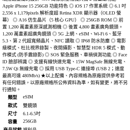
Apple iPhone 15 256GB 功能特色 ◎ iOS 17 作業系統 ◎ 6.1 吋
2,556 x 1,179pixels 解析度超 Retina XDR 顯示器（OLED 螢
幕） ◎ A16 仿生晶片（5 核心 GPU） ◎ 256GB ROM ◎ 前
置 1,200 萬畫素原深感測相機 ◎ 後置 4,800 畫素廣角鏡頭 +
1,200 萬畫素超廣角鏡頭 ◎ 5G 上網、eSIM、Wi-Fi 6、藍牙
5.3、第 2 代超寬頻晶片、NFC 讀取 ◎ IP68 防水防塵 ◎ 電影
級模式、杜比視界錄製、夜間攝影、智慧型 HDR 5 模式、動
作模式 (防手震錄影) ◎ SOS 緊急服務、車禍偵測功能 ◎ Face
ID 臉部辨識 ◎ 支援有線快速充電、15W MagSafe 無線充電、
7.5W Qi 無線充電 ◎ 採用 USB Type-C 連接埠 (USB 2；速度
最高可達 480Mb/s) ★以上配備、內容規格為原廠提供參考若
有任何錯誤，以原廠規格所公佈資料為準，如有變更，將不另
行通知。
eSIM
類型
款式
雙鏡頭
尺寸
6.1-6.5吋
256GB
容量
商品狀態
福利品