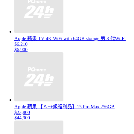
Apple 蘋果 TV 4K WiFi with 64GB storage 第 3 代Wi-Fi
$6,210
$6,900
Apple 蘋果 【Ａ++級福利品】15 Pro Max 256GB
$23,800
$44,900