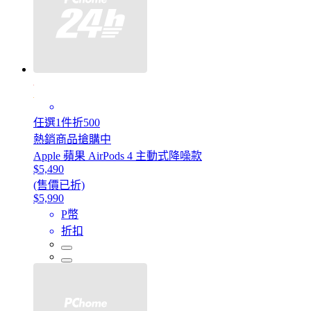
任選1件折500
熱銷商品搶購中
Apple 蘋果 AirPods 4 主動式降噪款
$5,490
(售價已折)
$5,990
P幣
折扣