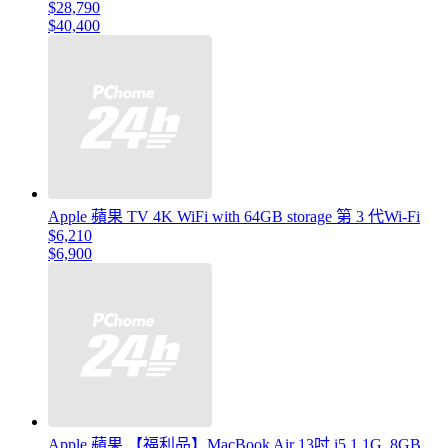
$28,790
$40,400
Apple 蘋果 TV 4K WiFi with 64GB storage 第 3 代Wi-Fi
$6,210
$6,900
Apple 蘋果 【福利品】MacBook Air 13吋 i5 1.1G ,8GB