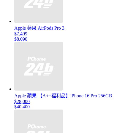
Apple 蘋果 AirPods Pro 3
$7,499
$8,090
Apple 蘋果 【A++福利品】iPhone 16 Pro 256GB
$28,000
$40,400