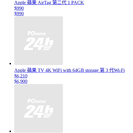
Apple 蘋果 AirTag 第二代 1 PACK
$990
$990
Apple 蘋果 TV 4K WiFi with 64GB storage 第 3 代Wi-Fi
$6,210
$6,900