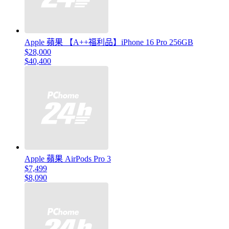
Apple 蘋果 【A++福利品】iPhone 16 Pro 256GB
$28,000
$40,400
Apple 蘋果 AirPods Pro 3
$7,499
$8,090