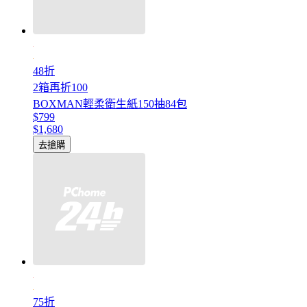
48折
2箱再折100
BOXMAN輕柔衛生紙150抽84包
$799
$1,680
去搶購
75折