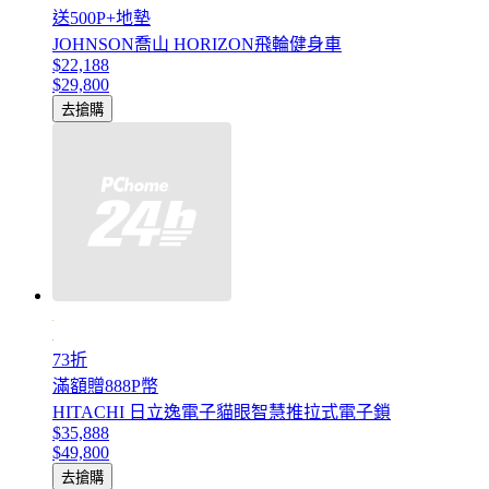
送500P+地墊
JOHNSON喬山 HORIZON飛輪健身車
$22,188
$29,800
去搶購
73折
滿額贈888P幣
HITACHI 日立逸電子貓眼智慧推拉式電子鎖
$35,888
$49,800
去搶購