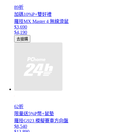
89折
加碼10%P+雙好禮
羅技MX Master 4 無線滑鼠
$3,690
$4,190
去搶購
62折
限量送5%P幣+鼠墊
羅技G923 模擬賽車方向盤
$8,540
$13,890