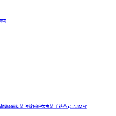
腕帶
/S10 不鏽鋼織網腕帶 強效磁吸替換帶 手錶帶 (42/46MM)