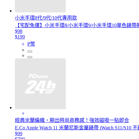
小米手環8代/9代/10代專用款
【宅配免運】小米手環8/小米手環9/小米手環10單色錶帶
$98
$199
P幣
經典米蘭編織，腕出時尚商務感！強效磁吸一貼即合
E.Co Apple Watch 11 米蘭尼斯金屬錶帶 iWatch S11
$99