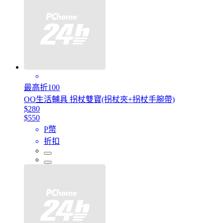
最高折100
OO生活輔具 拐杖雙寶(拐杖夾+拐杖手腕帶)
$280
$550
P幣
折扣