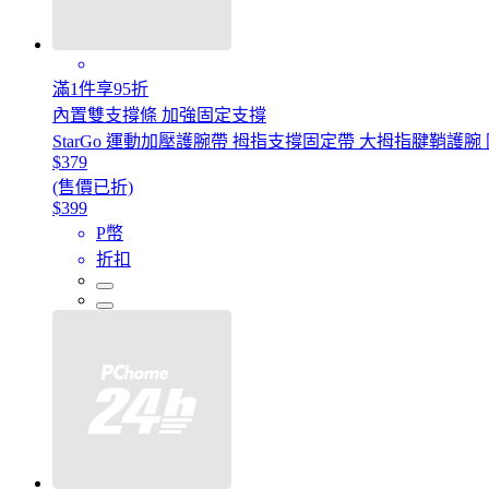
滿1件享95折
內置雙支撐條 加強固定支撐
StarGo 運動加壓護腕帶 拇指支撐固定帶 大拇指腱鞘護
$379
(售價已折)
$399
P幣
折扣