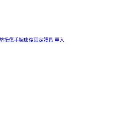
腕 防扭傷手腕康復固定護具 單入