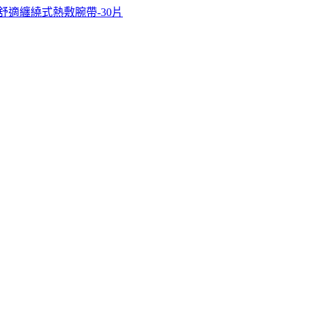
舒適纏繞式熱敷腕帶-30片