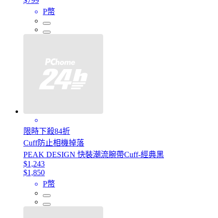
$799
P幣
限時下殺84折
Cuff防止相機掉落
PEAK DESIGN 快裝潮流腕帶Cuff-經典黑
$1,243
$1,850
P幣