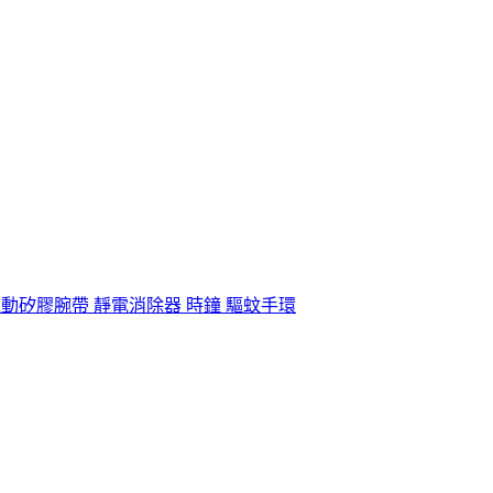
運動矽膠腕帶 靜電消除器 時鐘 驅蚊手環