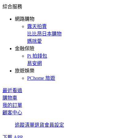
綜合服務
網路購物
露天拍賣
比比昂日本購物
媽咪愛
金融保險
Pi 拍錢包
易安網
旅遊娛樂
PChome 旅遊
最近看過
購物車
我的訂單
顧客中心
追蹤清單
退貨
會員設定
下載 APP