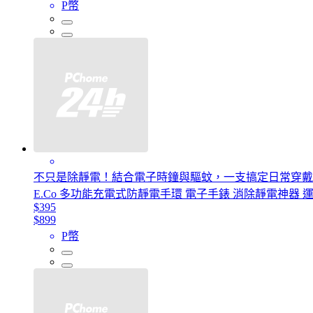
P幣
不只是除靜電！結合電子時鐘與驅蚊，一支搞定日常穿戴
E.Co 多功能充電式防靜電手環 電子手錶 消除靜電神器 
$395
$899
P幣