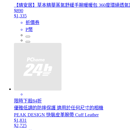
【晴安居】草本精華蒸氣舒緩手腕暖暖包 360度環繞透氣
$890
$1,335
折價券
P幣
限時下殺84折
優雅低調的防摔保護 適用於任何尺寸的相機
PEAK DESIGN 快裝皮革腕帶 Cuff Leather
$1,831
$2,725