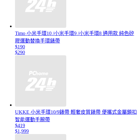
Timo 小米手環10 /小米手環9 /小米手環8 通用款 純色矽
膠運動替換手環錶帶
$190
$290
UKKE 小米手環10/9錶帶 輕奢皮質錶帶 便攜式金屬鎖扣
智能運動手腕帶
$419
$1,999