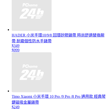
HADER 小米手環10/9/8 回環矽膠錶帶 時尚舒適替換腕
帶 耐磨個性防水手錶帶
$349
$999
Timo Xiaomi 小米手環 10 Pro /9 Pro /8 Pro 通用款 經典琴
鍵磁吸金屬錶帶
$249