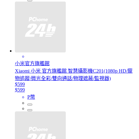
小米官方旗艦館
Xiaomi 小米 官方旗艦館 智慧攝影機C201(1080p HD/寵
物追蹤/微光全彩/雙向通話/物理遮蔽/監視器)
$599
$599
P幣