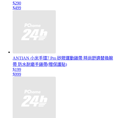
$290
$499
ANTIAN 小米手環7 Pro 矽膠運動錶帶 時尚舒適替換腕
帶 防水耐磨手錶帶(贈保護貼)
$199
$999