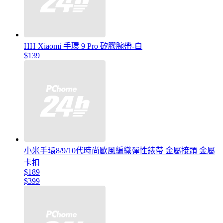
HH Xiaomi 手環 9 Pro 矽膠腕帶-白
$139
小米手環8/9/10代時尚歐風編織彈性錶帶 金屬接頭 金屬
卡扣
$189
$399