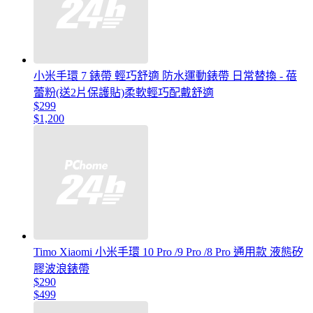
小米手環 7 錶帶 輕巧舒適 防水運動錶帶 日常替換 - 蓓
蕾粉(送2片保護貼)柔軟輕巧配戴舒適
$299
$1,200
Timo Xiaomi 小米手環 10 Pro /9 Pro /8 Pro 通用款 液態矽
膠波浪錶帶
$290
$499