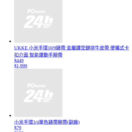
UKKE 小米手環10/9錶帶 金屬鏤空鏈拼牛皮帶 便攜式卡
扣介面 智能運動手腕帶
$449
$1,999
小米手環3/4單色錶帶腕帶(副廠)
$79