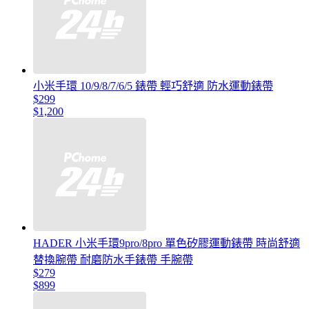
小米手環 10/9/8/7/6/5 錶帶 輕巧舒適 防水運動錶帶
$299
$1,200
HADER 小米手環9pro/8pro 單色矽膠運動錶帶 時尚舒適
替換腕帶 耐磨防水手錶帶 手腕帶
$279
$899