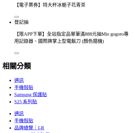
【電子票券】特大杯冰梔子花青茶
登記抽
【限APP下單】全站指定品單筆滿888元抽Mio gogoro專
用記錄器、國際牌掌上型電鬍刀 (顏色隨機)
相關分類
通訊
手機殼貼
Samsung 保護貼
S25 系列貼
通訊
手機殼貼
品牌總覽｜I-R