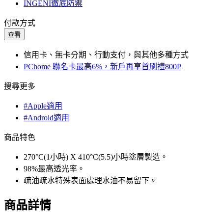
INGENI徹底防禦
付款方式
查看
信用卡、無卡分期、行動支付，與其他多種方式
PChome 聯名卡最高6%，新戶再享首刷禮800P
搜尋更多
#Apple適用
#Android適用
商品特色
270°C(1小時) X 410°C(5.5)小時塗層製造。
98%最高透光率。
疏油疏水特殊表面處理水油不易留下。
商品詳情