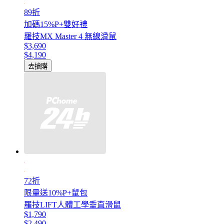
89折
加碼15%P+雙好禮
羅技MX Master 4 無線滑鼠
$3,690
$4,190
去搶購
72折
限量送10%P+鼠包
羅技LIFT人體工學垂直滑鼠
$1,790
$2,490