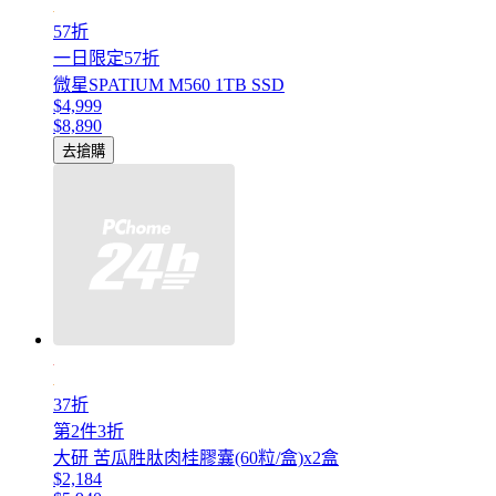
57折
一日限定57折
微星SPATIUM M560 1TB SSD
$4,999
$8,890
去搶購
37折
第2件3折
大研 苦瓜胜肽肉桂膠囊(60粒/盒)x2盒
$2,184