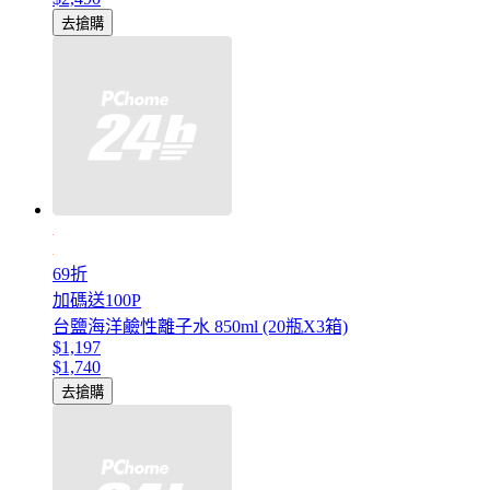
去搶購
69折
加碼送100P
台鹽海洋鹼性離子水 850ml (20瓶X3箱)
$1,197
$1,740
去搶購