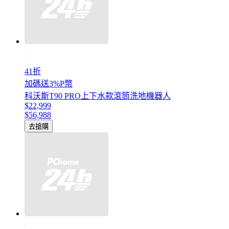
41折
加碼送3%P幣
科沃斯T90 PRO上下水款滾筒洗地機器人
$22,999
$56,988
去搶購