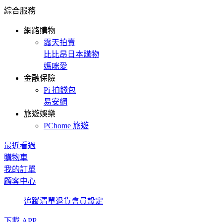
綜合服務
網路購物
露天拍賣
比比昂日本購物
媽咪愛
金融保險
Pi 拍錢包
易安網
旅遊娛樂
PChome 旅遊
最近看過
購物車
我的訂單
顧客中心
追蹤清單
退貨
會員設定
下載 APP