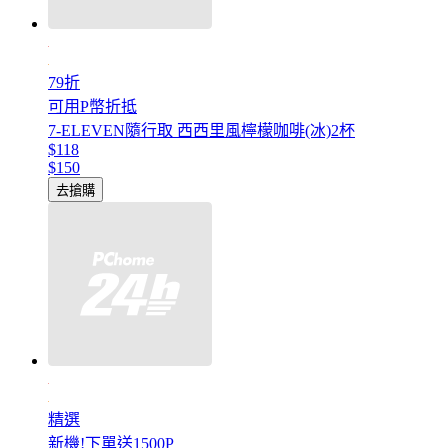
79折
可用P幣折抵
7-ELEVEN隨行取 西西里風檸檬咖啡(冰)2杯
$118
$150
去搶購
精選
新機!下單送1500P