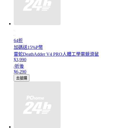
64折
加碼送15%P幣
雷蛇DeathAdder V4 PRO人體工學電競滑鼠
$3,990
/折後
$6,290
去搶購