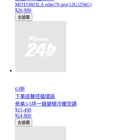
MOTOROLA edge70 pro(12G/256G)
$26,990
去搶購
63折
下單送聲控循環扇
奇美3-5坪一級變頻冷暖空調
$15,490
$24,800
去搶購