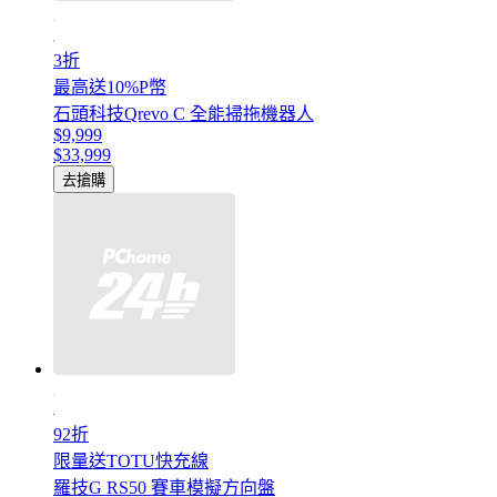
3折
最高送10%P幣
石頭科技Qrevo C 全能掃拖機器人
$9,999
$33,999
去搶購
92折
限量送TOTU快充線
羅技G RS50 賽車模擬方向盤