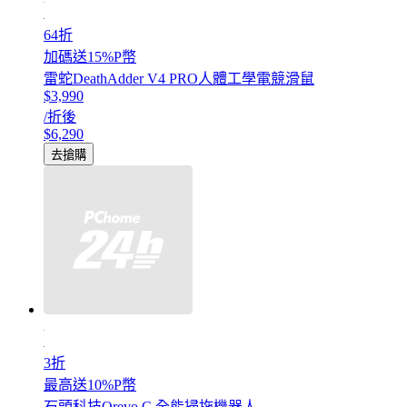
64折
加碼送15%P幣
雷蛇DeathAdder V4 PRO人體工學電競滑鼠
$3,990
/折後
$6,290
去搶購
3折
最高送10%P幣
石頭科技Qrevo C 全能掃拖機器人