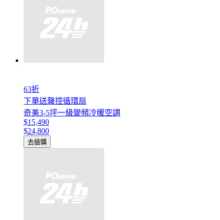
63折
下單送聲控循環扇
奇美3-5坪一級變頻冷暖空調
$15,490
$24,800
去搶購