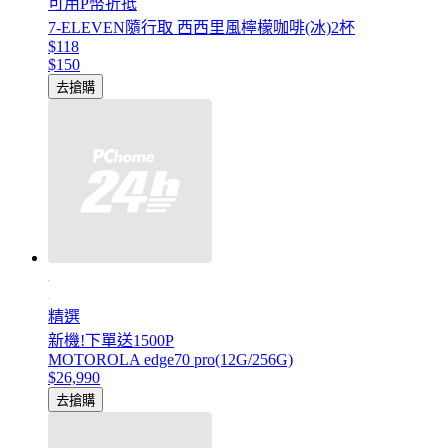
可用P幣折抵
7-ELEVEN隨行取 西西里風檸檬咖啡(冰)2杯
$118
$150
去搶購
精選
新機!下單送1500P
MOTOROLA edge70 pro(12G/256G)
$26,990
去搶購