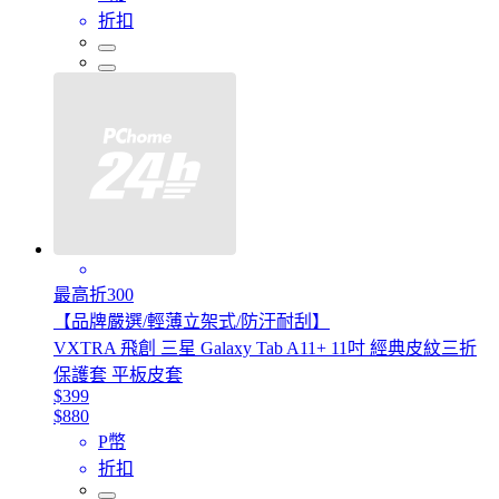
折扣
最高折300
【品牌嚴選/輕薄立架式/防汙耐刮】
VXTRA 飛創 三星 Galaxy Tab A11+ 11吋 經典皮紋三折
保護套 平板皮套
$399
$880
P幣
折扣