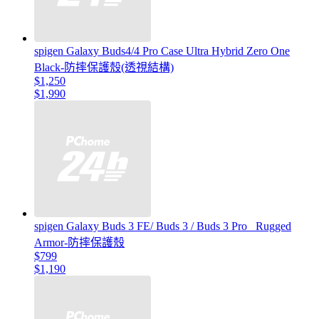
spigen Galaxy Buds4/4 Pro Case Ultra Hybrid Zero One
Black-防摔保護殼(透視結構)
$1,250
$1,990
spigen Galaxy Buds 3 FE/ Buds 3 / Buds 3 Pro _Rugged
Armor-防摔保護殼
$799
$1,190