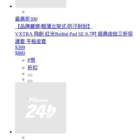
最高折300
【品牌嚴選/輕薄立架式/防汙耐刮】
VXTRA 飛創 紅米Redmi Pad SE 8.7吋 經典皮紋三折保
護套 平板皮套
$399
$880
P幣
折扣