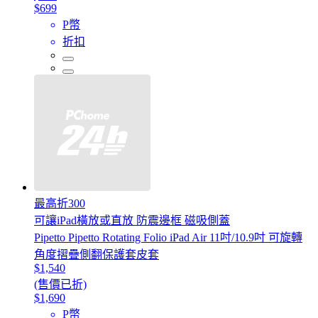
$699
P幣
折扣
最高折300
可讓iPad橫放或直放 防震邊框 磁吸側蓋
Pipetto Pipetto Rotating Folio iPad Air 11吋/10.9吋 可旋轉
角度摺疊側翻保護套皮套
$1,540
(售價已折)
$1,690
P幣