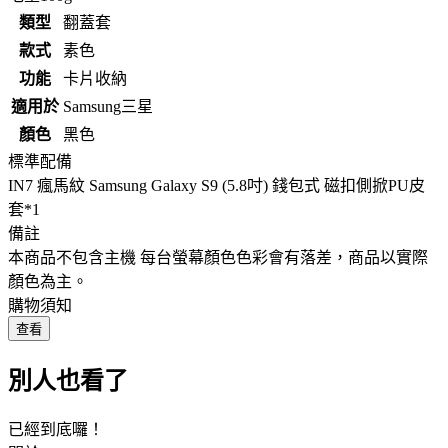
類型
翻蓋套
款式
素色
功能
卡片收納
適用於
Samsung三星
顏色
黑色
標準配備
IN7 瘋馬紋 Samsung Galaxy S9 (5.8吋) 錢包式 磁扣側掀PU皮
套*1
備註
本商品不包含主機 每台螢幕顏色色彩會有落差，商品以實際
顏色為主。
購物須知
查看
別人也看了
已經到底囉！