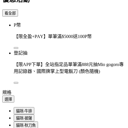
看全部
P幣
【限全盈+PAY】單筆滿$5000送100P幣
登記抽
【限APP下單】全站指定品單筆滿888元抽Mio gogoro專
用記錄器、國際牌掌上型電鬍刀 (顏色隨機)
規格
選擇
貓咪-牛排
貓咪-披薩
貓咪-秋刀魚