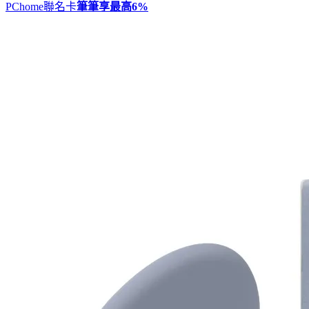
PChome聯名卡
筆筆享最高
6%