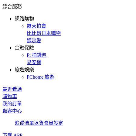
綜合服務
網路購物
露天拍賣
比比昂日本購物
媽咪愛
金融保險
Pi 拍錢包
易安網
旅遊娛樂
PChome 旅遊
最近看過
購物車
我的訂單
顧客中心
追蹤清單
退貨
會員設定
下載 APP