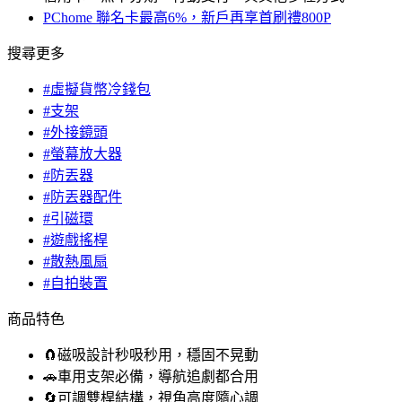
PChome 聯名卡最高6%，新戶再享首刷禮800P
搜尋更多
#虛擬貨幣冷錢包
#支架
#外接鏡頭
#螢幕放大器
#防丟器
#防丟器配件
#引磁環
#遊戲搖桿
#散熱風扇
#自拍裝置
商品特色
🧲磁吸設計秒吸秒用，穩固不晃動
🚗車用支架必備，導航追劇都合用
🔄可調雙桿結構，視角高度隨心調