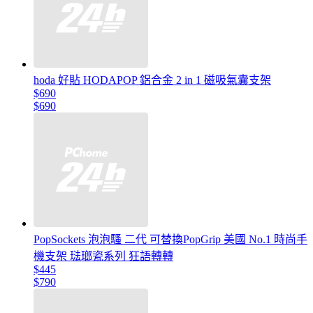
hoda 好貼 HODAPOP 鋁合金 2 in 1 磁吸氣囊支架
$690
$690
PopSockets 泡泡騷 二代 可替換PopGrip 美國 No.1 時尚手
機支架 琺瑯瓷系列 狂語轉轉
$445
$790