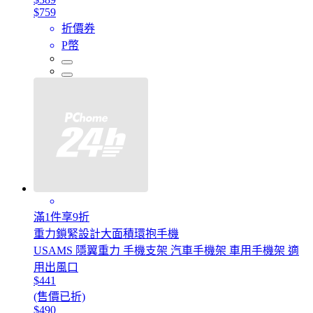
$759
折價券
P幣
滿1件享9折
重力鎖緊設計大面積環抱手機
USAMS 隱翼重力 手機支架 汽車手機架 車用手機架 適
用出風口
$441
(售價已折)
$490