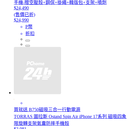
手機-贈空壓殼+鋼保+掛繩+韓版包+支架+噴劑
$24,490
(售價已折)
$24,990
P幣
折扣
買就送 B750磁吸三合一行動電源
TORRAS 圖拉斯 Ostand Spin Air iPhone 17系列 磁吸四象
限旋轉支架氣囊防摔手機殼
$2,081