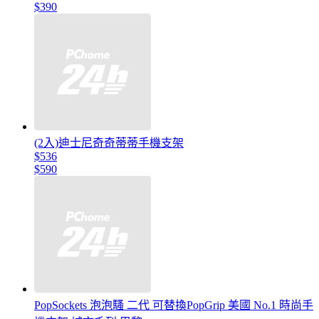
$390
(2入)迪士尼奇奇蒂蒂手機支架
$536
$590
PopSockets 泡泡騷 二代 可替換PopGrip 美國 No.1 時尚手