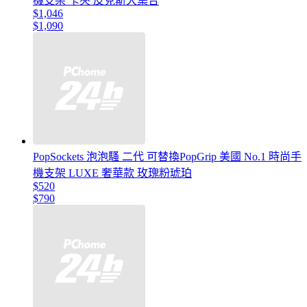
機支架 卡夾 皮克斯大集合
$1,046
$1,090
PopSockets 泡泡騷 二代 可替換PopGrip 美國 No.1 時尚手
機支架 LUXE 奢華款 玫瑰粉琥珀
$520
$790