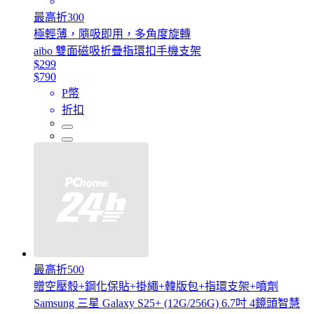
最高折300
極輕薄，隨吸即用，多角度旋轉
aibo 雙面磁吸折疊指環扣手機支架
$299
$790
P幣
折扣
最高折500
贈空壓殼+鋼化保貼+掛繩+韓版包+指環支架+噴劑
Samsung 三星 Galaxy S25+ (12G/256G) 6.7吋 4鏡頭智慧