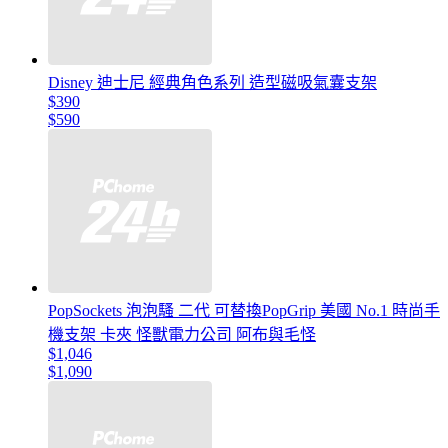
Disney 迪士尼 經典角色系列 造型磁吸氣囊支架
$390
$590
PopSockets 泡泡騷 二代 可替換PopGrip 美國 No.1 時尚手
機支架 卡夾 怪獸電力公司 阿布與毛怪
$1,046
$1,090