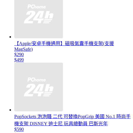
【Apple/安卓手機通用】磁吸氣囊手機支架(支援
MagSafe)
$290
$499
PopSockets 泡泡騷 二代 可替換PopGrip 美國 No.1 時尚手
機支架 DISNEY 迪士尼 玩具總動員 巴斯光年
$590