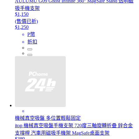
AULUMU G09 Ghost Infinite 360° MagSafe Stand 透明磁
吸手機支架
$1,150
(售價已折)
$1,250
P幣
折扣
機械真空吸盤 多位置輕鬆固定
itop 機械真空吸盤手機支架 720度三軸旋轉折疊 鋅合金
支撐桿 汽車用磁吸手機架 MagSafe桌面支架
$389