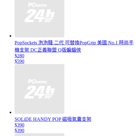
PopSockets 泡泡騷 二代 可替換PopGrip 美國 No.1 時尚手
機支架 DC正義聯盟 Q版蝙蝠俠
$280
$590
SOLiDE HANDY POP 磁吸氣囊支架
$390
$390