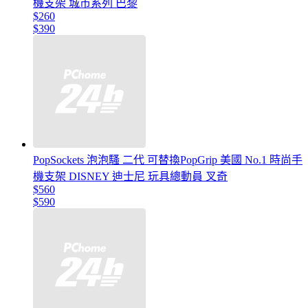
機支架 城市系列 巴黎
$260
$390
PopSockets 泡泡騷 二代 可替換PopGrip 美國 No.1 時尚手
機支架 DISNEY 迪士尼 玩具總動員 叉奇
$560
$590