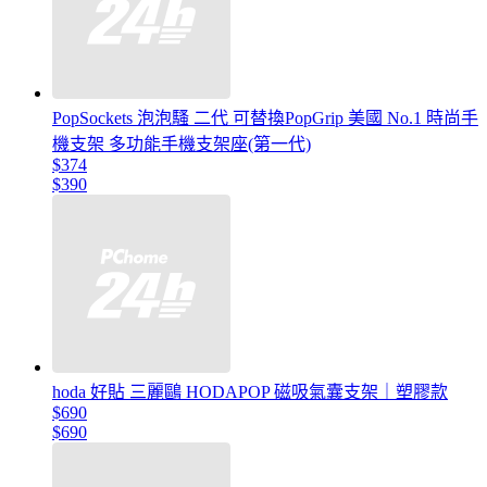
PopSockets 泡泡騷 二代 可替換PopGrip 美國 No.1 時尚手
機支架 多功能手機支架座(第一代)
$374
$390
hoda 好貼 三麗鷗 HODAPOP 磁吸氣囊支架｜塑膠款
$690
$690