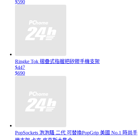
$590
Ringke Tok 摺疊式指握把矽膠手機支架
$447
$690
PopSockets 泡泡騷 二代 可替換PopGrip 美國 No.1 時尚手