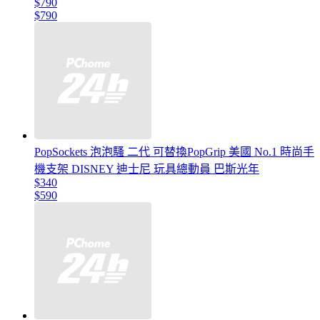
$790
$790
PopSockets 泡泡騷 二代 可替換PopGrip 美國 No.1 時尚手
機支架 DISNEY 迪士尼 玩具總動員 巴斯光年
$340
$590