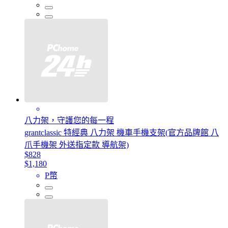
八力架，守護您的每一程
grantclassic 特經典 八力架 機車手機支架(官方品牌館 八
爪手機架 外送指定款 導航架)
$828
$1,180
P幣