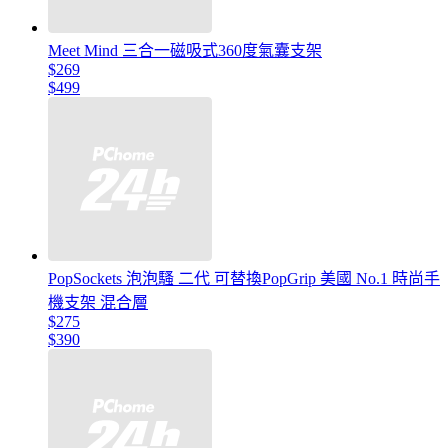
Meet Mind 三合一磁吸式360度氣囊支架
$269
$499
PopSockets 泡泡騷 二代 可替換PopGrip 美國 No.1 時尚手
機支架 混合層
$275
$390