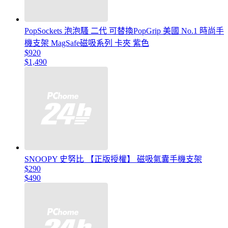
PopSockets 泡泡騷 二代 可替換PopGrip 美國 No.1 時尚手
機支架 MagSafe磁吸系列 卡夾 紫色
$920
$1,490
SNOOPY 史努比 【正版授權】 磁吸氣囊手機支架
$290
$490