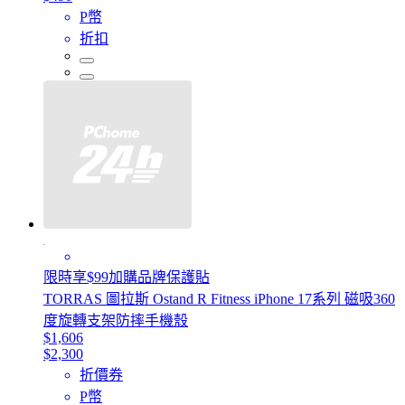
P幣
折扣
限時享$99加購品牌保護貼
TORRAS 圖拉斯 Ostand R Fitness iPhone 17系列 磁吸360
度旋轉支架防摔手機殼
$1,606
$2,300
折價券
P幣