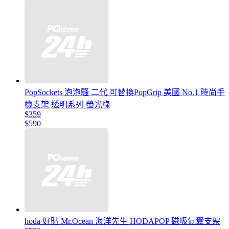
PopSockets 泡泡騷 二代 可替換PopGrip 美國 No.1 時尚手
機支架 透明系列 螢光綠
$359
$590
hoda 好貼 Mr.Ocean 海洋先生 HODAPOP 磁吸氣囊支架