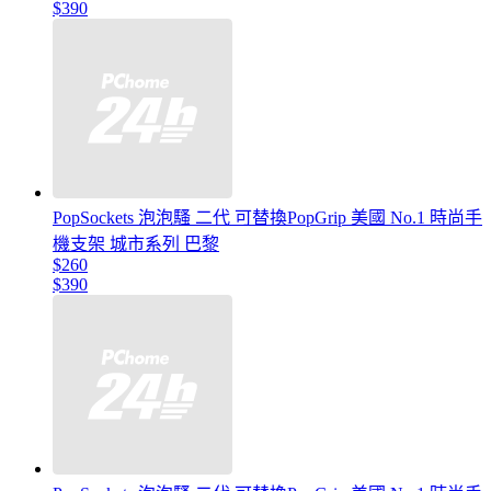
$390
PopSockets 泡泡騷 二代 可替換PopGrip 美國 No.1 時尚手
機支架 城市系列 巴黎
$260
$390