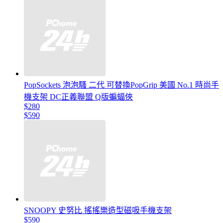
PopSockets 泡泡騷 二代 可替換PopGrip 美國 No.1 時尚手
機支架 DC正義聯盟 Q版蝙蝠俠
$280
$590
SNOOPY 史努比 搖搖樂造型磁吸手機支架
$590