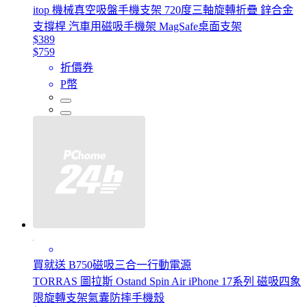
itop 機械真空吸盤手機支架 720度三軸旋轉折疊 鋅合金
支撐桿 汽車用磁吸手機架 MagSafe桌面支架
$389
$759
折價券
P幣
買就送 B750磁吸三合一行動電源
TORRAS 圖拉斯 Ostand Spin Air iPhone 17系列 磁吸四象
限旋轉支架氣囊防摔手機殼