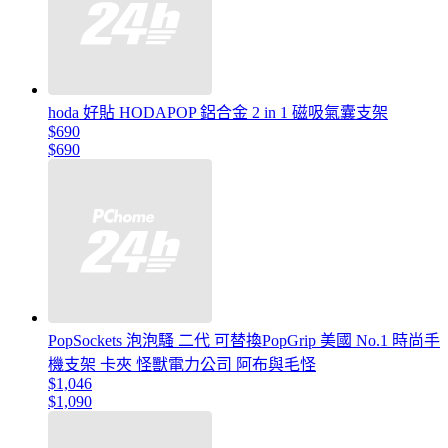
hoda 好貼 HODAPOP 鋁合金 2 in 1 磁吸氣囊支架
$690
$690
PopSockets 泡泡騷 二代 可替換PopGrip 美國 No.1 時尚手
機支架 卡夾 怪獸電力公司 阿布與毛怪
$1,046
$1,090