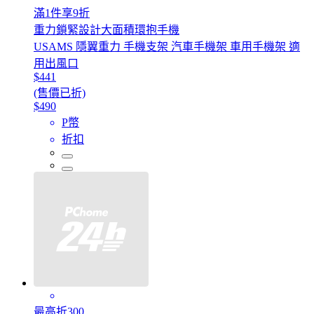
滿1件享9折
重力鎖緊設計大面積環抱手機
USAMS 隱翼重力 手機支架 汽車手機架 車用手機架 適
用出風口
$441
(售價已折)
$490
P幣
折扣
最高折300