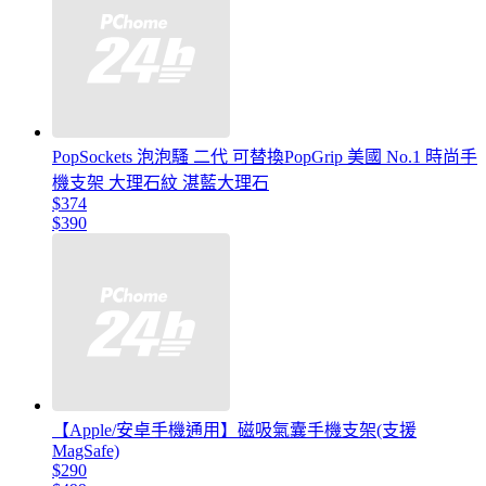
PopSockets 泡泡騷 二代 可替換PopGrip 美國 No.1 時尚手
機支架 大理石紋 湛藍大理石
$374
$390
【Apple/安卓手機通用】磁吸氣囊手機支架(支援
MagSafe)
$290