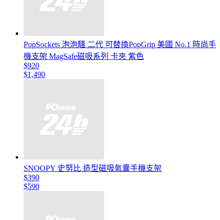
PopSockets 泡泡騷 二代 可替換PopGrip 美國 No.1 時尚手
機支架 MagSafe磁吸系列 卡夾 紫色
$920
$1,490
SNOOPY 史努比 造型磁吸氣囊手機支架
$390
$590