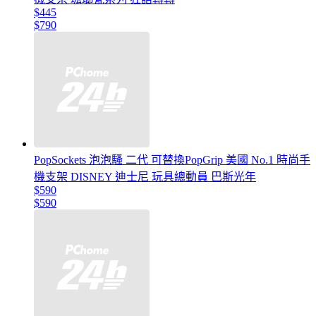
$445
$790
PopSockets 泡泡騷 二代 可替換PopGrip 美國 No.1 時尚手
機支架 DISNEY 迪士尼 玩具總動員 巴斯光年
$590
$590