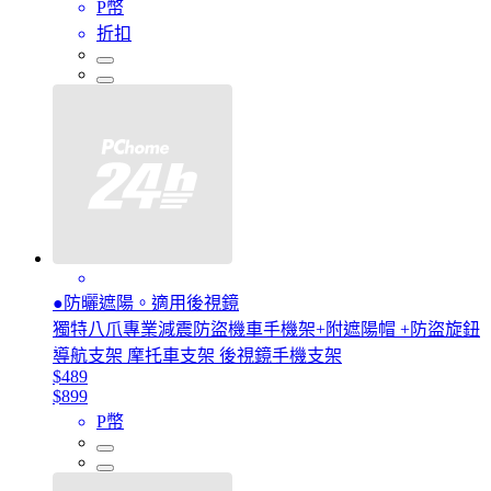
P幣
折扣
●防曬遮陽。適用後視鏡
獨特八爪專業減震防盜機車手機架+附遮陽帽 +防盜旋鈕
導航支架 摩托車支架 後視鏡手機支架
$489
$899
P幣