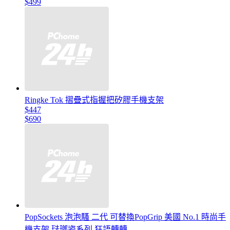
$499
Ringke Tok 摺疊式指握把矽膠手機支架
$447
$690
PopSockets 泡泡騷 二代 可替換PopGrip 美國 No.1 時尚手
機支架 琺瑯瓷系列 狂語轉轉