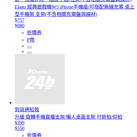
Elago 經典遊戲機W5 iPhone手機座/可搭配無線充電 桌上
型手機架 支架(不含相關充電盤與線材)
$757
$980
折價券
P幣
到貨通知我
升級 旋轉手機直播支架/懶人桌面支架 可俯拍/仰拍
$399
$550
折價券