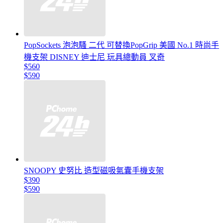
PopSockets 泡泡騷 二代 可替換PopGrip 美國 No.1 時尚手
機支架 DISNEY 迪士尼 玩具總動員 叉奇
$560
$590
SNOOPY 史努比 造型磁吸氣囊手機支架
$390
$590