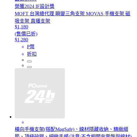
榮獲2024 IF設計獎
MOFT 台灣總代理 瞬變三角支架 MOVAS 手機支架 磁
吸支架 直播支架
$1,180
(售價已折)
$1,280
P幣
折扣
橫向手機支架(搭配MagSafe)、線材隱藏收納、精緻細
節、頂級矽膠、細緻手感(注意:不含相關充電盤與線材)