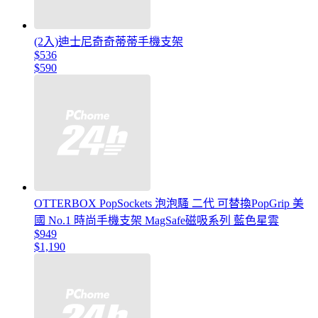
(2入)迪士尼奇奇蒂蒂手機支架
$536
$590
OTTERBOX PopSockets 泡泡騷 二代 可替換PopGrip 美
國 No.1 時尚手機支架 MagSafe磁吸系列 藍色星雲
$949
$1,190