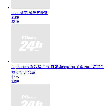
POK 波克 磁吸氣囊架
$199
$219
PopSockets 泡泡騷 二代 可替換PopGrip 美國 No.1 時尚手
機支架 混合層
$275
$390