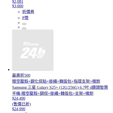
$2,081
$3,000
折價券
P幣
最高折500
贈空壓殼+鋼化保貼+掛繩+韓版包+指環支架+噴劑
Samsung 三星 Galaxy S25+ (12G/256G) 6.7吋 4鏡頭智慧
手機-贈空壓殼+鋼保+掛繩+韓版包+支架+噴劑
$24,490
(售價已折)
$24,990