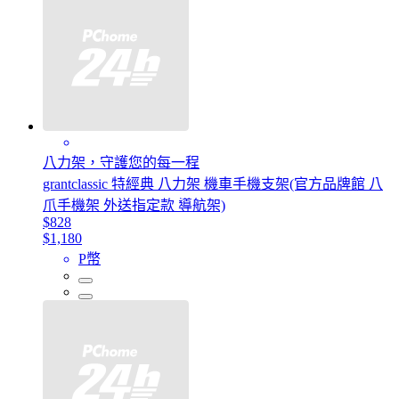
八力架，守護您的每一程
grantclassic 特經典 八力架 機車手機支架(官方品牌館 八
爪手機架 外送指定款 導航架)
$828
$1,180
P幣