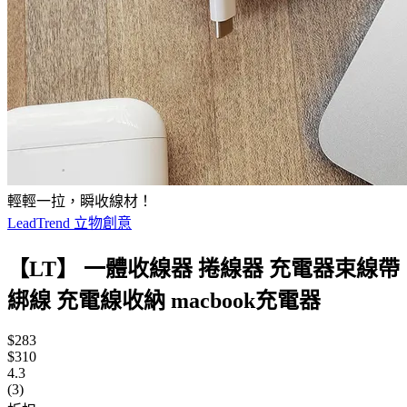
輕輕一拉，瞬收線材！
LeadTrend 立物創意
【LT】 一體收線器 捲線器 充電器束線帶
綁線 充電線收納 macbook充電器
$283
$310
4.3
(3)