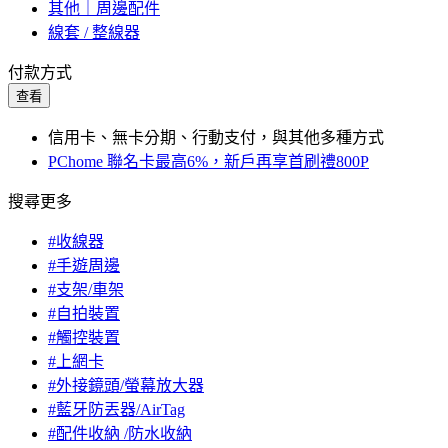
其他｜周邊配件
線套 / 整線器
付款方式
查看
信用卡、無卡分期、行動支付，與其他多種方式
PChome 聯名卡最高6%，新戶再享首刷禮800P
搜尋更多
#收線器
#手遊周邊
#支架/車架
#自拍裝置
#觸控裝置
#上網卡
#外接鏡頭/螢幕放大器
#藍牙防丟器/AirTag
#配件收納 /防水收納