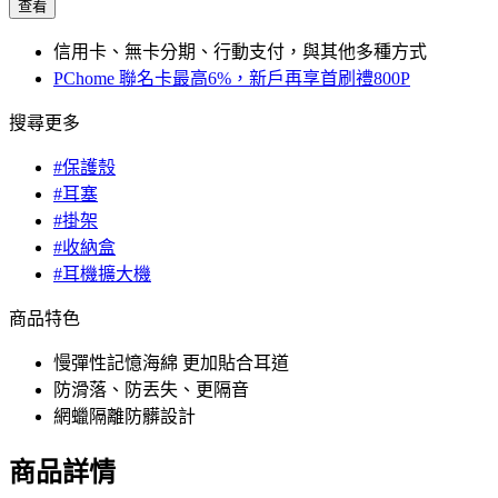
查看
信用卡、無卡分期、行動支付，與其他多種方式
PChome 聯名卡最高6%，新戶再享首刷禮800P
搜尋更多
#保護殼
#耳塞
#掛架
#收納盒
#耳機擴大機
商品特色
慢彈性記憶海綿 更加貼合耳道
防滑落、防丟失、更隔音
網蠟隔離防髒設計
商品詳情