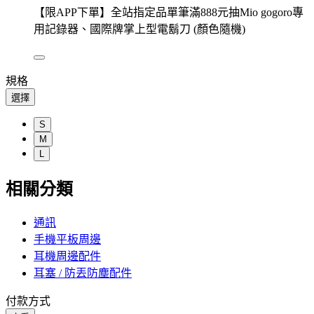
【限APP下單】全站指定品單筆滿888元抽Mio gogoro專
用記錄器、國際牌掌上型電鬍刀 (顏色隨機)
規格
選擇
S
M
L
相關分類
通訊
手機平板周邊
耳機周邊配件
耳塞 / 防丟防塵配件
付款方式