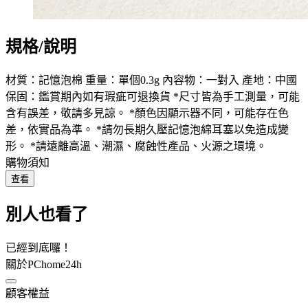
規格/說明
材質：記憶泡棉 重量：單個0.3g 內容物：一對入 產地：中國
保固：鑑賞期內如有瑕疵可退換貨 *尺寸皆為手工測量，可能
含有誤差，敬請多見諒。 *顏色因顯示器不同，可能存在色
差，依實品為準。 *請勿長期久壓記憶泡綿耳塞以免造成變
形。 *請遠離高溫、潮濕、腐蝕性產品、火源之環境。
購物須知
查看
別人也看了
已經到底囉！
關於PChome24h
顧客權益