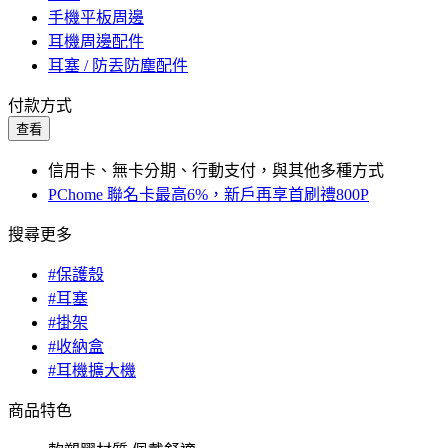
手機平板周邊
耳機周邊配件
耳塞 / 防丟防塵配件
付款方式
查看
信用卡、無卡分期、行動支付，與其他多種方式
PChome 聯名卡最高6%，新戶再享首刷禮800P
搜尋更多
#保護殼
#耳塞
#掛架
#收納盒
#耳機擴大機
商品特色