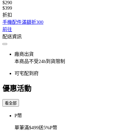
$290
$399
折扣
手機配件滿額折300
前往
配送資訊
廠商出貨
本商品不受24h到貨限制
可宅配到府
優惠活動
看全部
P幣
單筆滿$499送5%P幣