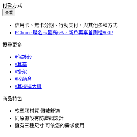
付款方式
查看
信用卡、無卡分期、行動支付，與其他多種方式
PChome 聯名卡最高6%，新戶再享首刷禮800P
搜尋更多
#保護殼
#耳塞
#掛架
#收納盒
#耳機擴大機
商品特色
軟塑膠材質 佩戴舒適
同原廠設有防塵網設計
擁有三種尺寸 可依您的需求使用