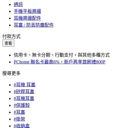
通訊
手機平板周邊
耳機周邊配件
耳塞 / 防丟防塵配件
付款方式
查看
信用卡、無卡分期、行動支付，與其他多種方式
PChome 聯名卡最高6%，新戶再享首刷禮800P
搜尋更多
#耳機 耳塞
#矽膠耳塞
#耳機耳塞
#保護殼
#耳塞
#掛架
#收納盒