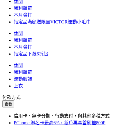
休閒
勝利體育
本月強打
指定品滿額送限量VICTOR運動小毛巾
休閒
勝利體育
本月強打
指定品下殺6折起
休閒
勝利體育
運動服飾
上衣
付款方式
查看
信用卡、無卡分期、行動支付，與其他多種方式
PChome 聯名卡最高6%，新戶再享首刷禮800P