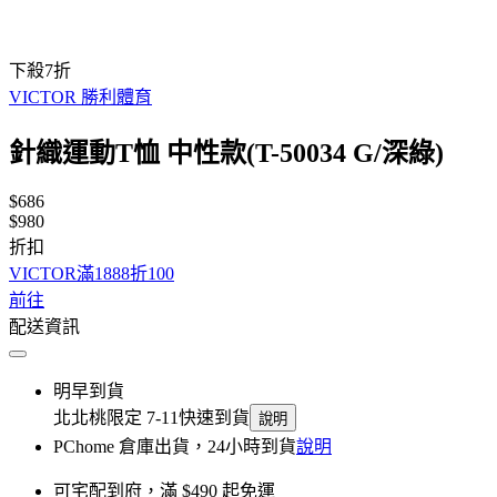
下殺7折
VICTOR 勝利體育
針織運動T恤 中性款(T-50034 G/深綠)
$686
$980
折扣
VICTOR滿1888折100
前往
配送資訊
明早到貨
北北桃限定 7-11快速到貨
說明
PChome 倉庫出貨，24小時到貨
說明
可宅配到府，滿 $490 起免運