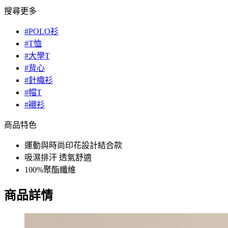
搜尋更多
#POLO衫
#T恤
#大學T
#背心
#針織衫
#帽T
#襯衫
商品特色
運動與時尚印花設計結合款
吸濕排汗 透氣舒適
100%聚酯纖維
商品詳情