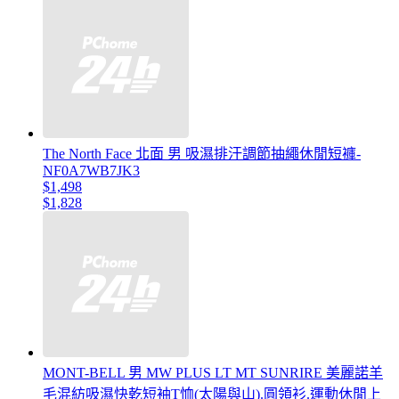
The North Face 北面 男 吸濕排汗調節抽繩休閒短褲-
NF0A7WB7JK3
$1,498
$1,828
MONT-BELL 男 MW PLUS LT MT SUNRIRE 美麗諾羊
毛混紡吸濕快乾短袖T恤(太陽與山).圓領衫.運動休閒上