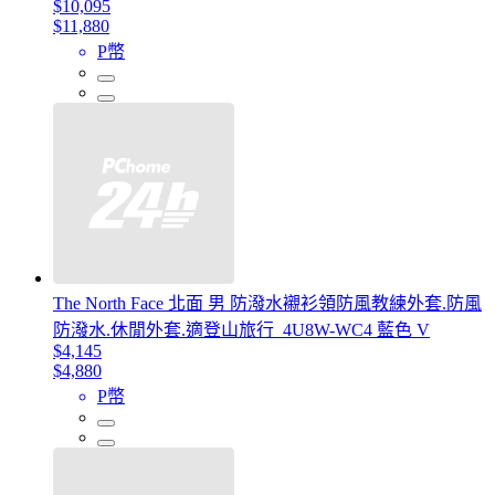
$10,095
$11,880
P幣
The North Face 北面 男 防潑水襯衫領防風教練外套.防風
防潑水.休閒外套.適登山旅行_4U8W-WC4 藍色 V
$4,145
$4,880
P幣