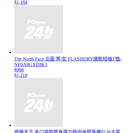
$1,184
The North Face 北面 男/女 FLASHDRY速乾短袖T恤-
NF0A8GXDJK3
$998
$1,218
遊遍天下 多口袋款修身彈力時尚休閒長褲P136卡其