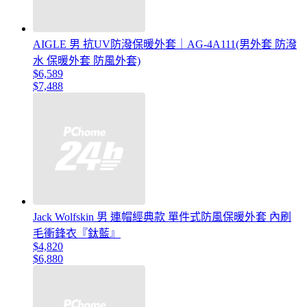
AIGLE 男 抗UV防潑保暖外套｜AG-4A111(男外套 防潑
水 保暖外套 防風外套)
$6,589
$7,488
Jack Wolfskin 男 連帽經典款 單件式防風保暖外套 內刷
毛衝鋒衣『鈦藍』
$4,820
$6,880