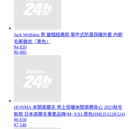
Jack Wolfskin 男 連帽經典款 單件式防風保暖外套 內刷
毛衝鋒衣『黑色』
$4,820
$6,880
HONMA 本間高爾夫 男士保暖休閒商務背心 2025秋冬
新款 日本高爾夫專業品牌(M~XXL黑色HMLD322R524)
$6,658
$7,546