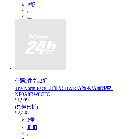
P幣
任選1件享82折
The North Face 北面 男 DWR防潑水防風外套-
NF0A8BW86HO
$1,999
(售價已折)
$2,438
P幣
折扣