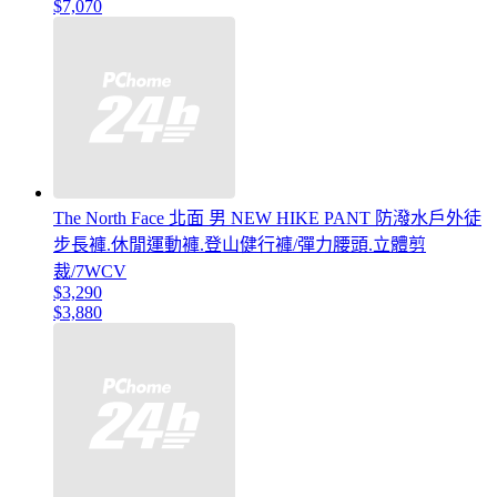
$7,070
The North Face 北面 男 NEW HIKE PANT 防潑水戶外徒
步長褲.休閒運動褲.登山健行褲/彈力腰頭.立體剪
裁/7WCV
$3,290
$3,880