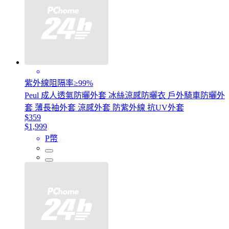
紫外線阻隔率≥99%
Peul 成人透氣防曬外套 冰絲涼感防曬衣 戶外騎車防曬外
套 薄長袖外套 涼感外套 防紫外線 抗UV外套
$359
$1,999
P幣