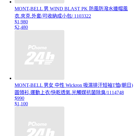
MONT-BELL 男 WIND BLAST PK 防風防潑水連帽風
衣.夾克.外套/可收納成小包/ 1103322
$1,980
$2,480
MONT-BELL 男女 中性 Wickron 吸濕排汗短袖T恤(朝日)
圓領衫.運動上衣/快乾透氣.光觸媒抗菌除臭/1114748
$990
$1,100