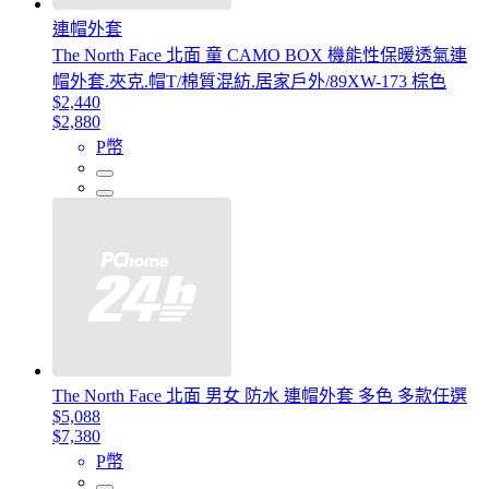
連帽外套
The North Face 北面 童 CAMO BOX 機能性保暖透氣連
帽外套.夾克.帽T/棉質混紡.居家戶外/89XW-173 棕色
$2,440
$2,880
P幣
The North Face 北面 男女 防水 連帽外套 多色 多款任選
$5,088
$7,380
P幣