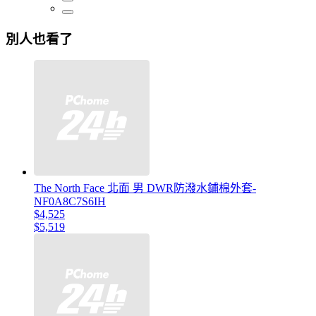
別人也看了
The North Face 北面 男 DWR防潑水鋪棉外套-
NF0A8C7S6IH
$4,525
$5,519