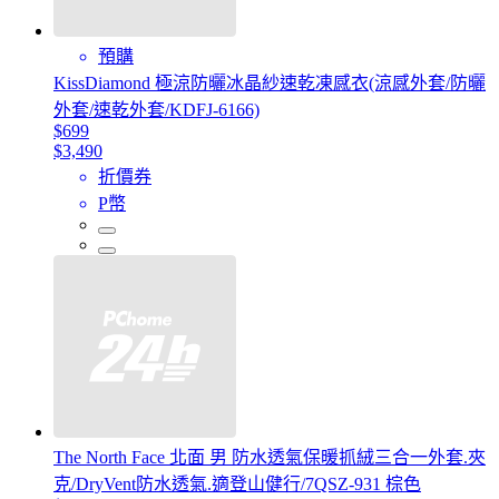
預購
KissDiamond 極涼防曬冰晶紗速乾凍感衣(涼感外套/防曬
外套/速乾外套/KDFJ-6166)
$699
$3,490
折價券
P幣
The North Face 北面 男 防水透氣保暖抓絨三合一外套.夾
克/DryVent防水透氣.適登山健行/7QSZ-931 棕色