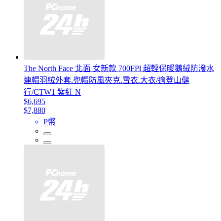
The North Face 北面 女新款 700FPl 超輕保暖鵝絨防潑水
連帽羽絨外套.兜帽防風夾克.雪衣.大衣/適登山健
行/CTW1 紫紅 N
$6,695
$7,880
P幣