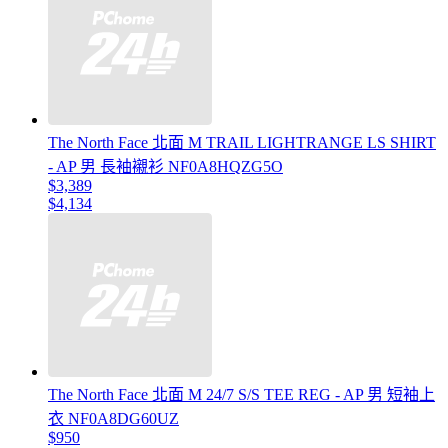
The North Face 北面 M TRAIL LIGHTRANGE LS SHIRT
- AP 男 長袖襯衫 NF0A8HQZG5O
$3,389
$4,134
The North Face 北面 M 24/7 S/S TEE REG - AP 男 短袖上
衣 NF0A8DG60UZ
$950