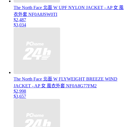
The North Face 北面 W UPF NYLON JACKET - AP 女 風
衣外套 NF0A8JSW0TI
$2,487
$3,034
The North Face 北面 W FLYWEIGHT BREEZE WIND
JACKET - AP 女 風衣外套 NF0A8G77FM2
$2,998
$3,657