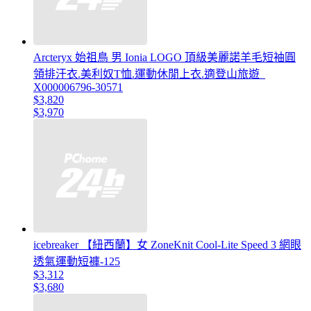
Arcteryx 始祖鳥 男 Ionia LOGO 頂級美麗諾羊毛短袖圓
領排汗衣.美利奴T恤.運動休閒上衣.適登山旅遊_
X000006796-30571
$3,820
$3,970
icebreaker 【紐西蘭】女 ZoneKnit Cool-Lite Speed 3 網眼
透氣運動短褲-125
$3,312
$3,680