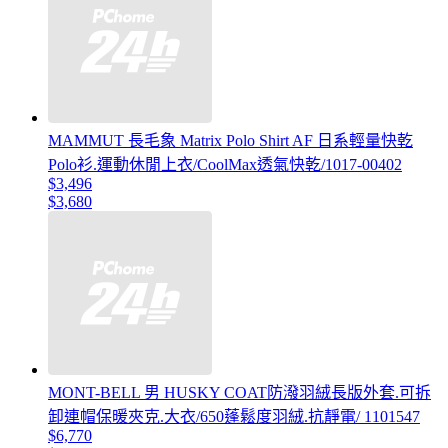
MAMMUT 長毛象 Matrix Polo Shirt AF 日系輕量快乾
Polo衫.運動休閒上衣/CoolMax透氣快乾/1017-00402
$3,496
$3,680
MONT-BELL 男 HUSKY COAT防潑羽絨長版外套.可拆
卸連帽保暖夾克.大衣/650蓬鬆度羽絨.抗靜電/ 1101547
$6,770