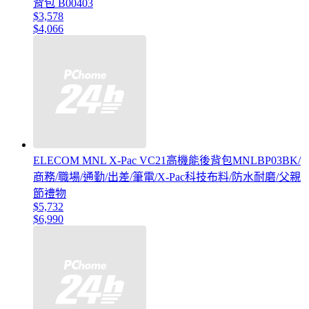
背包 B00403
$3,578
$4,066
ELECOM MNL ‎X-Pac VC21高機能後背包MNLBP03BK/
商務/職場/通勤/出差/筆電/X-Pac科技布料/防水耐磨/父親
節禮物
$5,732
$6,990