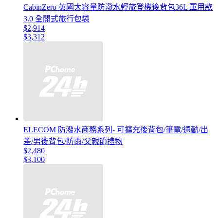
CabinZero 英國大容量防潑水輕旅登機後背包36L 軍用款
3.0 全開式旅行包袋
$2,914
$3,312
ELECOM 防潑水商務系列- 可擴充後背包/筆電/通勤/出
差/男後背包/防雨/父親節禮物
$2,480
$3,100