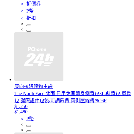
折價券
P幣
折扣
雙向拉鏈儲物主袋
The North Face 北面 日用休閒隨身側背包3L.斜背包.單肩
包.護照證件包袋/可調肩帶.兩側壓縮帶/8C6F
$1,250
$1,480
P幣