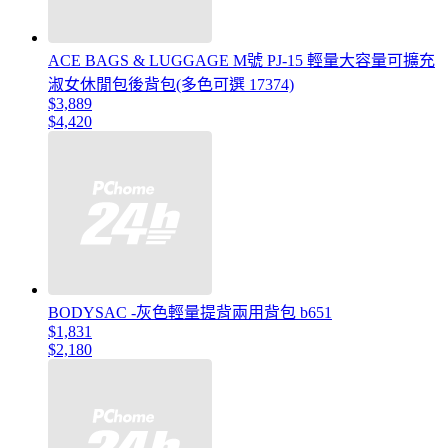
ACE BAGS & LUGGAGE M號 PJ-15 輕量大容量可擴充
淑女休閒包後背包(多色可選 17374)
$3,889
$4,420
BODYSAC -灰色輕量提背兩用背包 b651
$1,831
$2,180