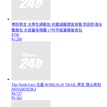
學院男女 大學生通勤包 抗震減壓透氣背墊 防刮防潑水
雙肩包 大容量多隔層 17吋平板筆電後背包
$790
$1,200
The North Face 北面 BOREALIS TRAIL 男女 登山背包
NF0A8E9ZJK3
$4,727
$5,562