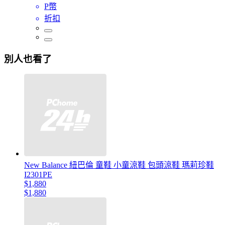
P幣
折扣
別人也看了
New Balance 紐巴倫 童鞋 小童涼鞋 包頭涼鞋 瑪莉珍鞋
I2301PE
$1,880
$1,880