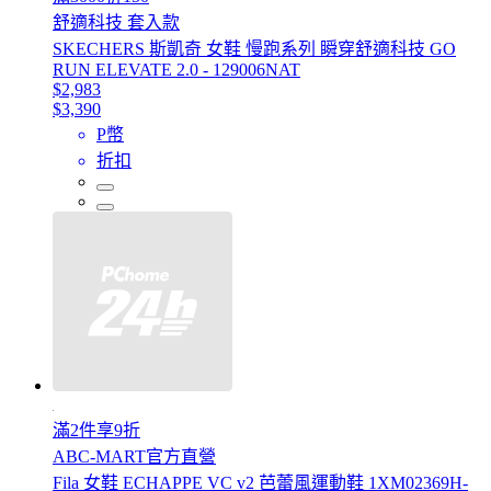
舒適科技 套入款
SKECHERS 斯凱奇 女鞋 慢跑系列 瞬穿舒適科技 GO
RUN ELEVATE 2.0 - 129006NAT
$2,983
$3,390
P幣
折扣
滿2件享9折
ABC-MART官方直營
Fila 女鞋 ECHAPPE VC v2 芭蕾風運動鞋 1XM02369H-