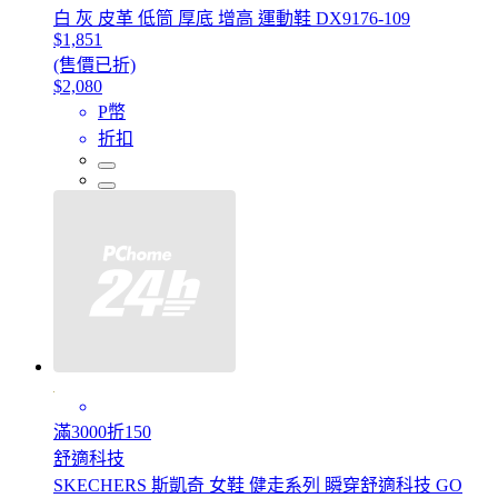
白 灰 皮革 低筒 厚底 增高 運動鞋 DX9176-109
$1,851
(售價已折)
$2,080
P幣
折扣
滿3000折150
舒適科技
SKECHERS 斯凱奇 女鞋 健走系列 瞬穿舒適科技 GO