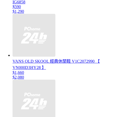
IG6858
$590
$1,290
VANS OLD SKOOL 經典休閒鞋 V1C2072990 【
VN000D3HY28 】
$1,660
$2,080