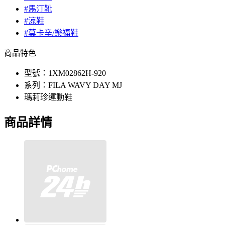
#馬汀靴
#涼鞋
#莫卡辛/樂福鞋
商品特色
型號：1XM02862H-920
系列：FILA WAVY DAY MJ
瑪莉珍運動鞋
商品詳情