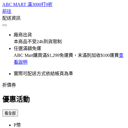
ABC MART 滿3000打9折
前往
配送資訊
廠商出貨
本商品不受24h到貨限制
任選滿額免運
ABC Mart
購買滿
$1,299
免運費，未滿則加收
$100
運費
查
看說明
實際可配送方式依結帳頁為準
折價券
優惠活動
看全部
P幣