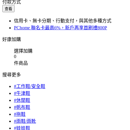
付款方式
查看
信用卡、無卡分期、行動支付，與其他多種方式
PChome 聯名卡最高6%，新戶再享首刷禮800P
好康加購
選擇加購
0
件商品
搜尋更多
#工作鞋/安全鞋
#牛津鞋
#休閒鞋
#帆布鞋
#拖鞋
#雨鞋/雨靴
#娃娃鞋