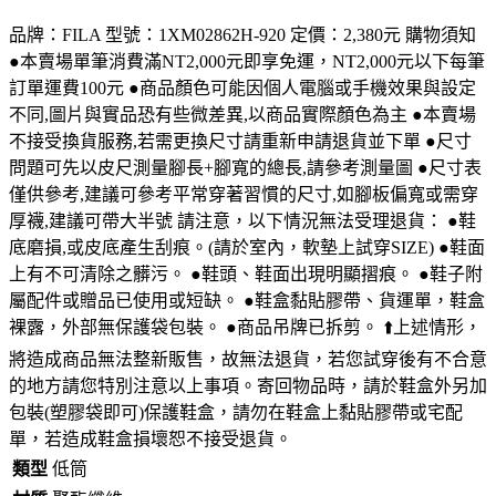
品牌：FILA 型號：1XM02862H-920 定價：2,380元 購物須知
●本賣場單筆消費滿NT2,000元即享免運，NT2,000元以下每筆
訂單運費100元 ●商品顏色可能因個人電腦或手機效果與設定
不同,圖片與實品恐有些微差異,以商品實際顏色為主 ●本賣場
不接受換貨服務,若需更換尺寸請重新申請退貨並下單 ●尺寸
問題可先以皮尺測量腳長+腳寬的總長,請參考測量圖 ●尺寸表
僅供參考,建議可參考平常穿著習慣的尺寸,如腳板偏寬或需穿
厚襪,建議可帶大半號 請注意，以下情況無法受理退貨： ●鞋
底磨損,或皮底產生刮痕。(請於室內，軟墊上試穿SIZE) ●鞋面
上有不可清除之髒污。 ●鞋頭、鞋面出現明顯摺痕。 ●鞋子附
屬配件或贈品已使用或短缺。 ●鞋盒黏貼膠帶、貨運單，鞋盒
裸露，外部無保護袋包裝。 ●商品吊牌已拆剪。 ⬆️上述情形，
將造成商品無法整新販售，故無法退貨，若您試穿後有不合意
的地方請您特別注意以上事項。寄回物品時，請於鞋盒外另加
包裝(塑膠袋即可)保護鞋盒，請勿在鞋盒上黏貼膠帶或宅配
單，若造成鞋盒損壞恕不接受退貨。
類型
低筒