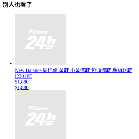
別人也看了
New Balance 紐巴倫 童鞋 小童涼鞋 包頭涼鞋 瑪莉珍鞋
I2301PE
$1,880
$1,880