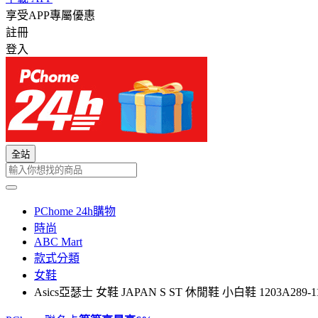
享受APP專屬優惠
註冊
登入
全站
PChome 24h購物
時尚
ABC Mart
款式分類
女鞋
Asics亞瑟士 女鞋 JAPAN S ST 休閒鞋 小白鞋 1203A289-1