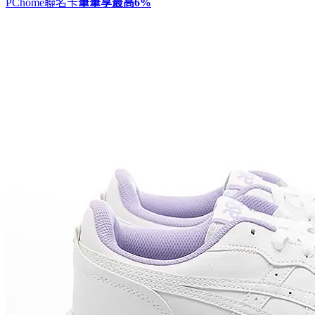
PChome聯名卡
筆筆享最高
6%