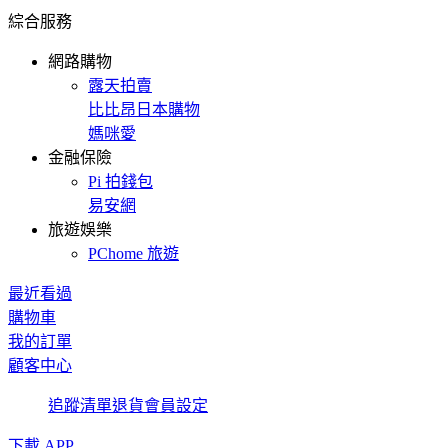
綜合服務
網路購物
露天拍賣
比比昂日本購物
媽咪愛
金融保險
Pi 拍錢包
易安網
旅遊娛樂
PChome 旅遊
最近看過
購物車
我的訂單
顧客中心
追蹤清單
退貨
會員設定
下載 APP